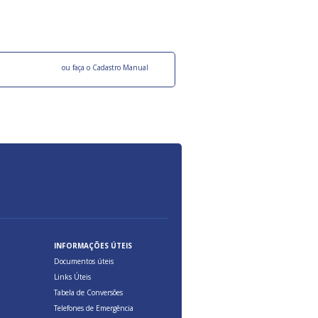
ocesso Distribuição Responsável).
Aduana Brasileira, relacionados à maior agil
previsibilidade das cargas nos fluxos do co
internacional.
o facebook
ou faça o Cadastro Manual
INFORMAÇÕES ÚTEIS
Documentos úteis
Links Úteis
Tabela de Conversões
Telefones de Emergência