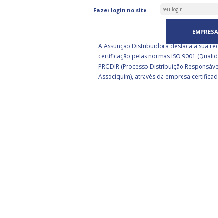
ASSUNÇÃO DISTRIBUIDORA 
Fazer login no site
CERTIFICADA PELA BSI
EMPRESA
A Assunção Distribuidora destaca a sua re
certificação pelas normas ISO 9001 (Qualid
PRODIR (Processo Distribuição Responsáve
Associquim), através da empresa certificad