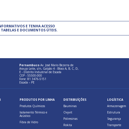
um modelo de gestão da qualidade.
(Pr
INFORMATIVOS E TENHA ACESSO
cadastre-se usando a conta d
 TABELAS E DOCUMENTOS ÚTEIS.
Pernambuco
Av. José Mario Bezerra de
Araujo Leite, s/n, Galpão 4 - Bloco A, B, C, D,
E - Distrito Industrial de Escada
CEP - 55500-000
Fone: 81 3476-5151
Escada – PE
R
PRODUTOS POR LINHA
DISTRIBUÍÇÕES
LOGÍSTICA
Produtos Químicos
Bauminas
Armazenagem
Isolamento Térmico e
Oxyvit
Estrutura
Acústico
Poliresinas
Segurança
Fibra de Vidro
Rokita
Transporte