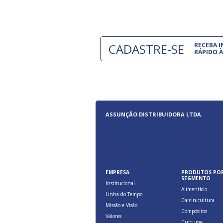
CADASTRE-SE
RECEBA 
RÁPIDO À
ASSUNÇÃO DISTRIBUIDORA LTDA.
EMPRESA
PRODUTOS PO
SEGMENTO
Institucional
Alimentício
Linha do Tempo
Carcinicultura
Missão e Visão
Compósitos
Valores
Curtume