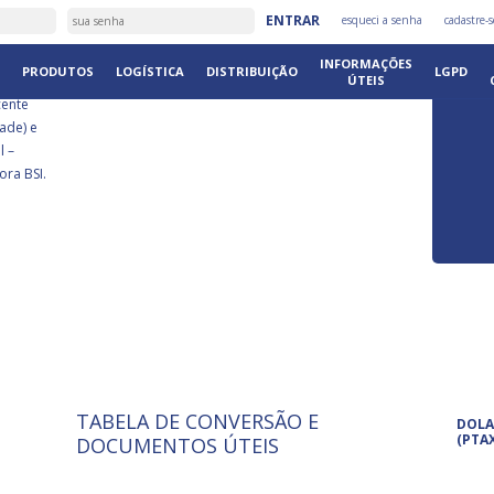
É
ENTRAR
esqueci a senha
cadastre-s
DISTRIB
INFORMAÇÕES
PRODUTOS
LOGÍSTICA
DISTRIBUIÇÃO
LGPD
ÚTEIS
cente
ade) e
l –
ora BSI.
TABELA DE CONVERSÃO E
ISO 9001: 2015
Pro
DOLA
A International Organization for
Pro
(PTA
DOCUMENTOS ÚTEIS
Standardization é um conjunto de
set
normas técnicas que estabelecem
pet