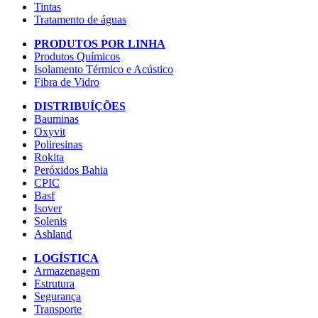
Tintas
Tratamento de águas
PRODUTOS POR LINHA
Produtos Químicos
Isolamento Térmico e Acústico
Fibra de Vidro
DISTRIBUÍÇÕES
Bauminas
Oxyvit
Poliresinas
Rokita
Peróxidos Bahia
CPIC
Basf
Isover
Solenis
Ashland
LOGÍSTICA
Armazenagem
Estrutura
Segurança
Transporte