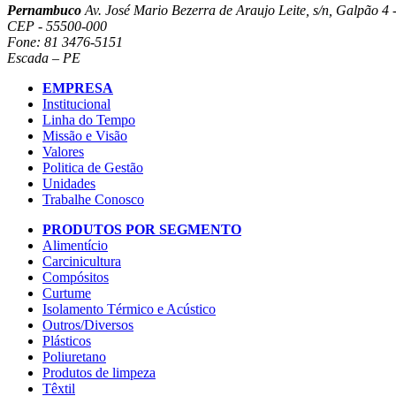
Pernambuco
Av. José Mario Bezerra de Araujo Leite, s/n, Galpão 4 -
CEP - 55500-000
Fone: 81 3476-5151
Escada – PE
EMPRESA
Institucional
Linha do Tempo
Missão e Visão
Valores
Politica de Gestão
Unidades
Trabalhe Conosco
PRODUTOS POR SEGMENTO
Alimentício
Carcinicultura
Compósitos
Curtume
Isolamento Térmico e Acústico
Outros/Diversos
Plásticos
Poliuretano
Produtos de limpeza
Têxtil