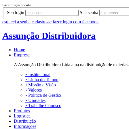
Fazer login no site
Seu login
Sua senha
esqueci a senha
cadastre-se
fazer login com facebook
Assunção Distribuidora
Home
Empresa
A Assunção Distribuidora Ltda atua na distribuição de matérias-
•
Institucional
•
Linha do Tempo
•
Missão e Visão
•
Valores
•
Politica de Gestão
•
Unidades
•
Trabalhe Conosco
Produtos
Logística
Distribuição
Informações