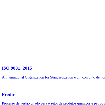
ISO 9001: 2015
A International Organization for Standardization é um conjunto de n
Prodir
Processo de gestão criado para o setor de produtos químicos e petroq