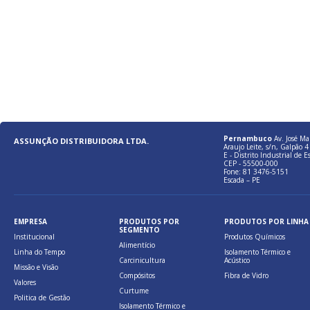
Pernambuco
Av. José Ma
ASSUNÇÃO DISTRIBUIDORA LTDA.
Araujo Leite, s/n, Galpão 4 
E - Distrito Industrial de E
CEP - 55500-000
Fone: 81 3476-5151
Escada – PE
EMPRESA
PRODUTOS POR
PRODUTOS POR LINHA
SEGMENTO
Institucional
Produtos Químicos
Alimentício
Linha do Tempo
Isolamento Térmico e
Carcinicultura
Acústico
Missão e Visão
Compósitos
Fibra de Vidro
Valores
Curtume
Politica de Gestão
Isolamento Térmico e