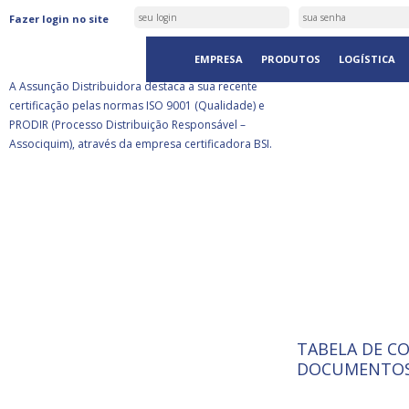
ASSUNÇÃO DISTRIBUIDORA É
Fazer login no site
CERTIFICADA PELA BSI
EMPRESA
PRODUTOS
LOGÍSTICA
A Assunção Distribuidora destaca a sua recente
certificação pelas normas ISO 9001 (Qualidade) e
PRODIR (Processo Distribuição Responsável –
Associquim), através da empresa certificadora BSI.
TABELA DE C
ISO 9001:
A Internat
DOCUMENTOS
Standardiz
normas té