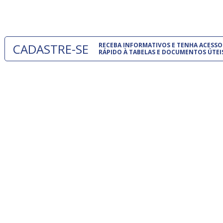
um modelo
CADASTRE-SE
RECEBA INFORMATIVOS E TENHA ACESSO
RÁPIDO À TABELAS E DOCUMENTOS ÚTEI