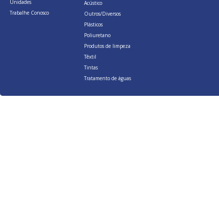
Unidades
Acústico
Trabalhe Conosco
Outros/Diversos
Plásticos
Poliuretano
Produtos de limpeza
Têxtil
Tintas
Tratamento de águas