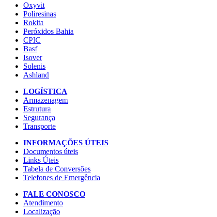
Oxyvit
Poliresinas
Rokita
Peróxidos Bahia
CPIC
Basf
Isover
Solenis
Ashland
LOGÍSTICA
Armazenagem
Estrutura
Segurança
Transporte
INFORMAÇÕES ÚTEIS
Documentos úteis
Links Úteis
Tabela de Conversões
Telefones de Emergência
FALE CONOSCO
Atendimento
Localização