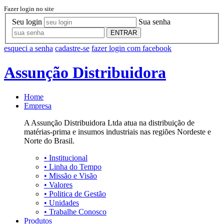
Fazer login no site
Seu login
Sua senha
ENTRAR
esqueci a senha
cadastre-se
fazer login com facebook
Assunção Distribuidora
Home
Empresa
A Assunção Distribuidora Ltda atua na distribuição de
matérias-prima e insumos industriais nas regiões Nordeste e
Norte do Brasil.
•
Institucional
•
Linha do Tempo
•
Missão e Visão
•
Valores
•
Politica de Gestão
•
Unidades
•
Trabalhe Conosco
Produtos