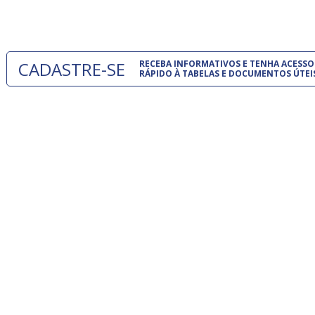
um modelo
CADASTRE-SE
RECEBA INFORMATIVOS E TENHA ACESSO
RÁPIDO À TABELAS E DOCUMENTOS ÚTEI