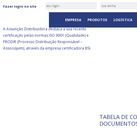
ASSUNÇÃO DISTRIBUIDORA É
Fazer login no site
CERTIFICADA PELA BSI
EMPRESA
PRODUTOS
LOGÍSTICA
A Assunção Distribuidora destaca a sua recente
certificação pelas normas ISO 9001 (Qualidade) e
PRODIR (Processo Distribuição Responsável –
Associquim), através da empresa certificadora BSI.
TABELA DE C
ISO 9001:
A Internat
DOCUMENTOS
Standardiz
normas té