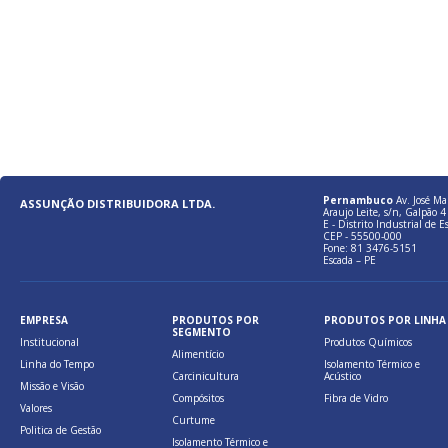
Pernambuco
Av. José Ma
ASSUNÇÃO DISTRIBUIDORA LTDA.
Araujo Leite, s/n, Galpão 4 
E - Distrito Industrial de E
CEP - 55500-000
Fone: 81 3476-5151
Escada – PE
EMPRESA
PRODUTOS POR
PRODUTOS POR LINHA
SEGMENTO
Institucional
Produtos Químicos
Alimentício
Linha do Tempo
Isolamento Térmico e
Carcinicultura
Acústico
Missão e Visão
Compósitos
Fibra de Vidro
Valores
Curtume
Politica de Gestão
Isolamento Térmico e