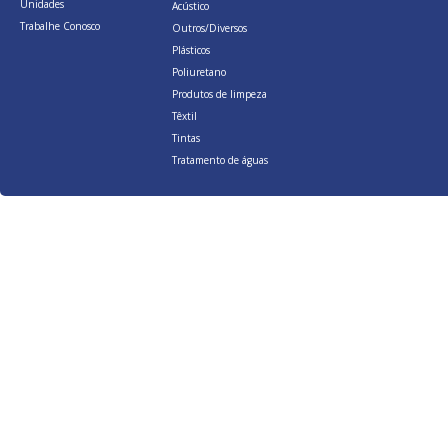
Unidades
Acústico
Trabalhe Conosco
Outros/Diversos
Plásticos
Poliuretano
Produtos de limpeza
Têxtil
Tintas
Tratamento de águas