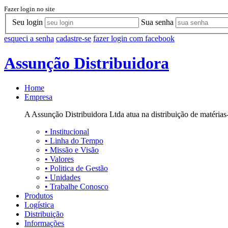
Fazer login no site
Seu login
Sua senha
esqueci a senha
cadastre-se
fazer login com facebook
Assunção Distribuidora
Home
Empresa
A Assunção Distribuidora Ltda atua na distribuição de matérias-
•
Institucional
•
Linha do Tempo
•
Missão e Visão
•
Valores
•
Politica de Gestão
•
Unidades
•
Trabalhe Conosco
Produtos
Logística
Distribuição
Informações