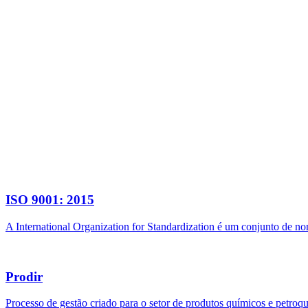
ISO 9001: 2015
A International Organization for Standardization é um conjunto de n
Prodir
Processo de gestão criado para o setor de produtos químicos e petroq