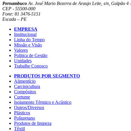
Pernambuco
Av. José Mario Bezerra de Araujo Leite, s/n, Galpão 4 -
CEP - 55500-000
Fone: 81 3476-5151
Escada – PE
EMPRESA
Institucional
Linha do Tempo
Missão e Visão
Valores
Politica de Gestão
Unidades
Trabalhe Conosco
PRODUTOS POR SEGMENTO
Alimentício
Carcinicultura
Compósitos
Curtume
Isolamento Térmico e Acústico
Outros/Diversos
Plásticos
Poliuretano
Produtos de limpeza
Têxtil