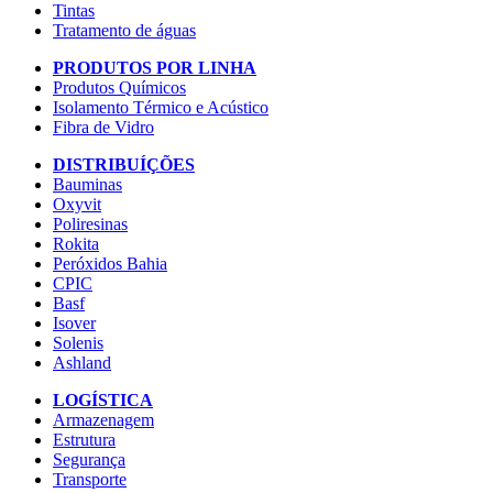
Tintas
Tratamento de águas
PRODUTOS POR LINHA
Produtos Químicos
Isolamento Térmico e Acústico
Fibra de Vidro
DISTRIBUÍÇÕES
Bauminas
Oxyvit
Poliresinas
Rokita
Peróxidos Bahia
CPIC
Basf
Isover
Solenis
Ashland
LOGÍSTICA
Armazenagem
Estrutura
Segurança
Transporte