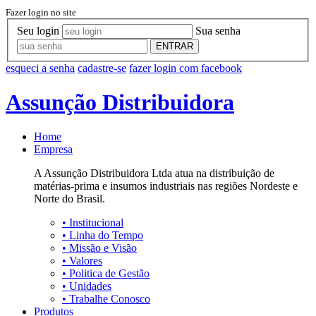
Fazer login no site
Seu login
Sua senha
ENTRAR
esqueci a senha
cadastre-se
fazer login com facebook
Assunção Distribuidora
Home
Empresa
A Assunção Distribuidora Ltda atua na distribuição de
matérias-prima e insumos industriais nas regiões Nordeste e
Norte do Brasil.
•
Institucional
•
Linha do Tempo
•
Missão e Visão
•
Valores
•
Politica de Gestão
•
Unidades
•
Trabalhe Conosco
Produtos