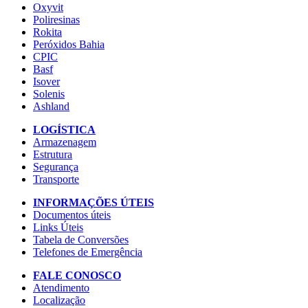
Oxyvit
Poliresinas
Rokita
Peróxidos Bahia
CPIC
Basf
Isover
Solenis
Ashland
LOGÍSTICA
Armazenagem
Estrutura
Segurança
Transporte
INFORMAÇÕES ÚTEIS
Documentos úteis
Links Úteis
Tabela de Conversões
Telefones de Emergência
FALE CONOSCO
Atendimento
Localização