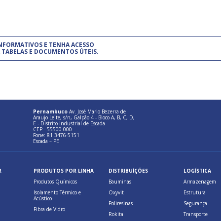
um modelo de gestão da qualidade.
(Pr
INFORMATIVOS E TENHA ACESSO
cadastre-se usando a conta d
 TABELAS E DOCUMENTOS ÚTEIS.
Pernambuco
Av. José Mario Bezerra de
Araujo Leite, s/n, Galpão 4 - Bloco A, B, C, D,
E - Distrito Industrial de Escada
CEP - 55500-000
Fone: 81 3476-5151
Escada – PE
R
PRODUTOS POR LINHA
DISTRIBUÍÇÕES
LOGÍSTICA
Produtos Químicos
Bauminas
Armazenagem
Isolamento Térmico e
Oxyvit
Estrutura
Acústico
Poliresinas
Segurança
Fibra de Vidro
Rokita
Transporte