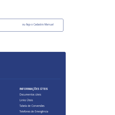
ocesso Distribuição Responsável).
Aduana Brasileira, relacionados à maior agil
previsibilidade das cargas nos fluxos do co
internacional.
o facebook
ou faça o Cadastro Manual
INFORMAÇÕES ÚTEIS
Documentos úteis
Links Úteis
Tabela de Conversões
Telefones de Emergência