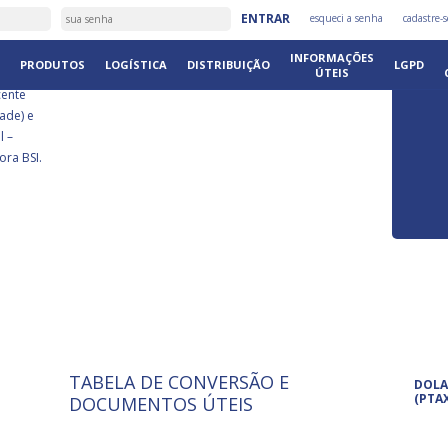
É
ENTRAR
esqueci a senha
cadastre-s
DISTRIB
INFORMAÇÕES
PRODUTOS
LOGÍSTICA
DISTRIBUIÇÃO
LGPD
ÚTEIS
cente
ade) e
l –
ora BSI.
TABELA DE CONVERSÃO E
ISO 9001: 2015
Pro
DOLA
A International Organization for
Pro
(PTA
DOCUMENTOS ÚTEIS
Standardization é um conjunto de
set
normas técnicas que estabelecem
pet