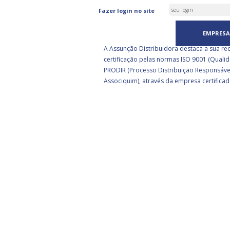
ASSUNÇÃO DISTRIBUIDORA 
Fazer login no site
CERTIFICADA PELA BSI
EMPRESA
A Assunção Distribuidora destaca a sua re
certificação pelas normas ISO 9001 (Qualid
PRODIR (Processo Distribuição Responsáve
Associquim), através da empresa certificad