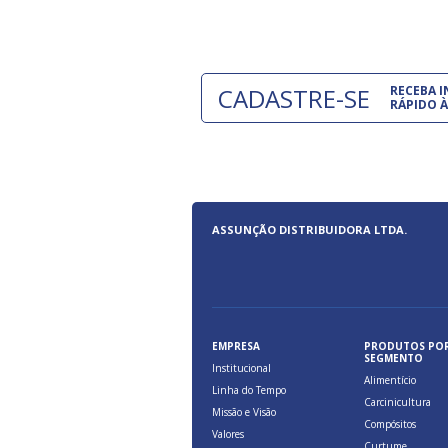
CADASTRE-SE
RECEBA 
RÁPIDO À
ASSUNÇÃO DISTRIBUIDORA LTDA.
EMPRESA
PRODUTOS PO
SEGMENTO
Institucional
Alimentício
Linha do Tempo
Carcinicultura
Missão e Visão
Compósitos
Valores
Curtume