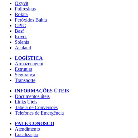
Oxyvit
Poliresinas
Rokita
Peróxidos Bahia
CPIC
Basf
Isover
Solenis
Ashland
LOGÍSTICA
Armazenagem
Estrutura
Segurança
Transporte
INFORMAÇÕES ÚTEIS
Documentos úteis
Links Úteis
Tabela de Conversões
Telefones de Emergência
FALE CONOSCO
Atendimento
Localização