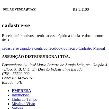
R$ 5.1100
DOLAR VENDA (PTAX)
cadastre-se
Receba informativos e tenha acesso rápido à tabelas e documentos
úteis.
cadastre-se usando a conta do facebook
ou faça o Cadastro Manual
ASSUNÇÃO DISTRIBUIDORA LTDA.
Pernambuco
Av. José Mario Bezerra de Araujo Leite, s/n, Galpão 4
- Bloco A, B, C, D, E - Distrito Industrial de Escada
CEP - 55500-000
Fone: 81 3476-5151
Escada – PE
EMPRESA
Institucional
Linha do Tempo
Missão e Visão
Valores