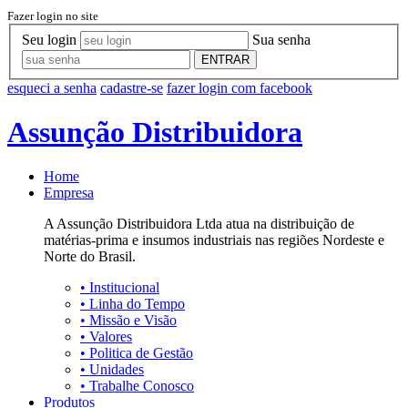
Fazer login no site
Seu login
Sua senha
ENTRAR
esqueci a senha
cadastre-se
fazer login com facebook
Assunção Distribuidora
Home
Empresa
A Assunção Distribuidora Ltda atua na distribuição de
matérias-prima e insumos industriais nas regiões Nordeste e
Norte do Brasil.
•
Institucional
•
Linha do Tempo
•
Missão e Visão
•
Valores
•
Politica de Gestão
•
Unidades
•
Trabalhe Conosco
Produtos