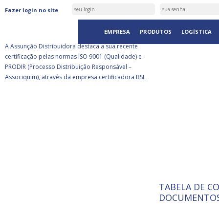
ASSUNÇÃO DISTRIBUIDORA É
Fazer login no site
CERTIFICADA PELA BSI
EMPRESA
PRODUTOS
LOGÍSTICA
A Assunção Distribuidora destaca a sua recente
certificação pelas normas ISO 9001 (Qualidade) e
PRODIR (Processo Distribuição Responsável –
Associquim), através da empresa certificadora BSI.
TABELA DE C
ISO 9001:
A Internat
DOCUMENTOS
Standardiz
normas té