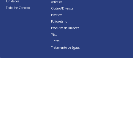
Unidades
Acústico
Trabalhe Conosco
Outros/Diversos
Plásticos
Poliuretano
Produtos de limpeza
Têxtil
Tintas
Tratamento de águas