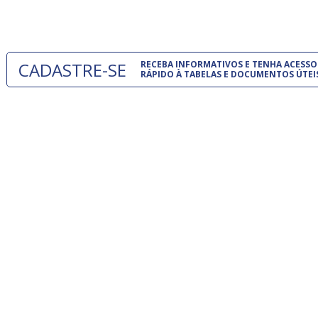
um modelo
CADASTRE-SE
RECEBA INFORMATIVOS E TENHA ACESSO
RÁPIDO À TABELAS E DOCUMENTOS ÚTEI