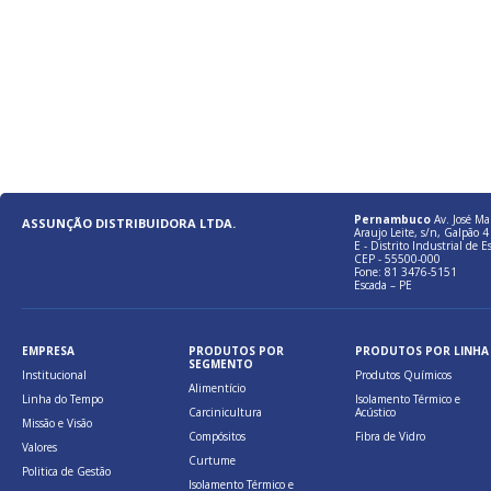
Pernambuco
Av. José Ma
ASSUNÇÃO DISTRIBUIDORA LTDA.
Araujo Leite, s/n, Galpão 4 
E - Distrito Industrial de E
CEP - 55500-000
Fone: 81 3476-5151
Escada – PE
EMPRESA
PRODUTOS POR
PRODUTOS POR LINHA
SEGMENTO
Institucional
Produtos Químicos
Alimentício
Linha do Tempo
Isolamento Térmico e
Carcinicultura
Acústico
Missão e Visão
Compósitos
Fibra de Vidro
Valores
Curtume
Politica de Gestão
Isolamento Térmico e