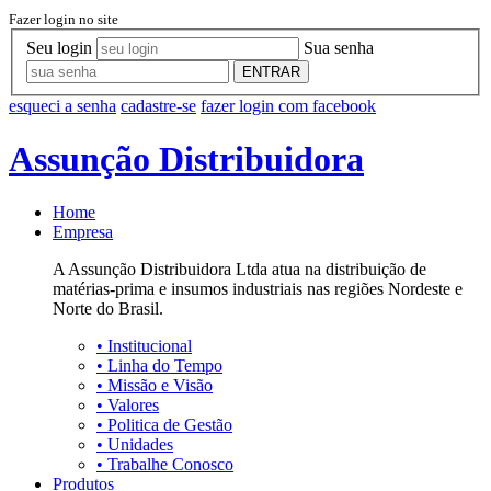
Fazer login no site
Seu login
Sua senha
ENTRAR
esqueci a senha
cadastre-se
fazer login com facebook
Assunção Distribuidora
Home
Empresa
A Assunção Distribuidora Ltda atua na distribuição de
matérias-prima e insumos industriais nas regiões Nordeste e
Norte do Brasil.
•
Institucional
•
Linha do Tempo
•
Missão e Visão
•
Valores
•
Politica de Gestão
•
Unidades
•
Trabalhe Conosco
Produtos