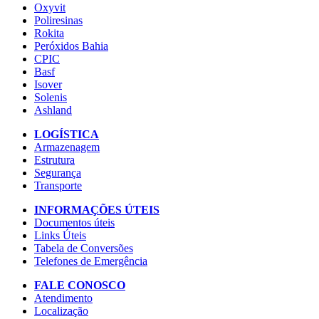
Oxyvit
Poliresinas
Rokita
Peróxidos Bahia
CPIC
Basf
Isover
Solenis
Ashland
LOGÍSTICA
Armazenagem
Estrutura
Segurança
Transporte
INFORMAÇÕES ÚTEIS
Documentos úteis
Links Úteis
Tabela de Conversões
Telefones de Emergência
FALE CONOSCO
Atendimento
Localização