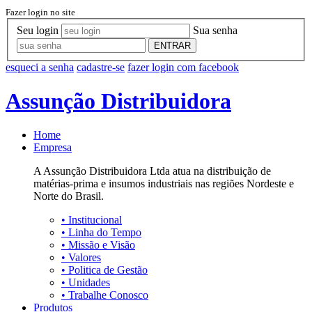
Fazer login no site
Seu login
Sua senha
ENTRAR
esqueci a senha
cadastre-se
fazer login com facebook
Assunção Distribuidora
Home
Empresa
A Assunção Distribuidora Ltda atua na distribuição de
matérias-prima e insumos industriais nas regiões Nordeste e
Norte do Brasil.
•
Institucional
•
Linha do Tempo
•
Missão e Visão
•
Valores
•
Politica de Gestão
•
Unidades
•
Trabalhe Conosco
Produtos