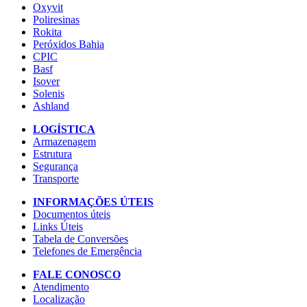
Oxyvit
Poliresinas
Rokita
Peróxidos Bahia
CPIC
Basf
Isover
Solenis
Ashland
LOGÍSTICA
Armazenagem
Estrutura
Segurança
Transporte
INFORMAÇÕES ÚTEIS
Documentos úteis
Links Úteis
Tabela de Conversões
Telefones de Emergência
FALE CONOSCO
Atendimento
Localização