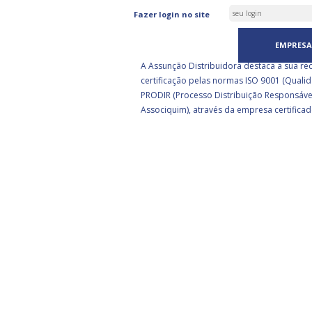
ASSUNÇÃO DISTRIBUIDORA 
Fazer login no site
CERTIFICADA PELA BSI
EMPRESA
A Assunção Distribuidora destaca a sua re
certificação pelas normas ISO 9001 (Qualid
PRODIR (Processo Distribuição Responsáve
Associquim), através da empresa certificad