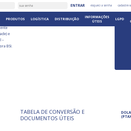
É
ENTRAR
esqueci a senha
cadastre-s
DISTRIB
INFORMAÇÕES
PRODUTOS
LOGÍSTICA
DISTRIBUIÇÃO
LGPD
ÚTEIS
cente
ade) e
l –
ora BSI.
TABELA DE CONVERSÃO E
ISO 9001: 2015
Pro
DOLA
A International Organization for
Pro
(PTA
DOCUMENTOS ÚTEIS
Standardization é um conjunto de
set
normas técnicas que estabelecem
pet