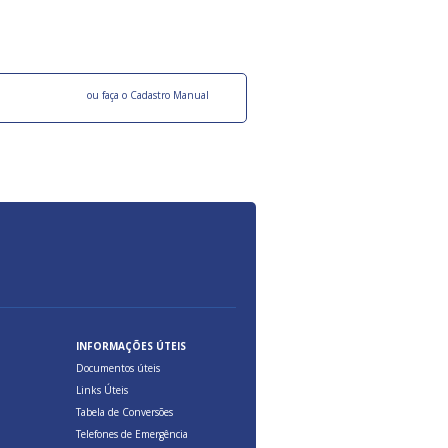
ocesso Distribuição Responsável).
Aduana Brasileira, relacionados à maior agil
previsibilidade das cargas nos fluxos do co
internacional.
o facebook
ou faça o Cadastro Manual
INFORMAÇÕES ÚTEIS
Documentos úteis
Links Úteis
Tabela de Conversões
Telefones de Emergência