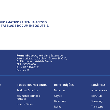
um modelo de gestão da qualidade.
(Pr
INFORMATIVOS E TENHA ACESSO
cadastre-se usando a conta d
 TABELAS E DOCUMENTOS ÚTEIS.
Pernambuco
Av. José Mario Bezerra de
Araujo Leite, s/n, Galpão 4 - Bloco A, B, C, D,
E - Distrito Industrial de Escada
CEP - 55500-000
Fone: 81 3476-5151
Escada – PE
R
PRODUTOS POR LINHA
DISTRIBUÍÇÕES
LOGÍSTICA
Produtos Químicos
Bauminas
Armazenagem
Isolamento Térmico e
Oxyvit
Estrutura
Acústico
Poliresinas
Segurança
Fibra de Vidro
Rokita
Transporte