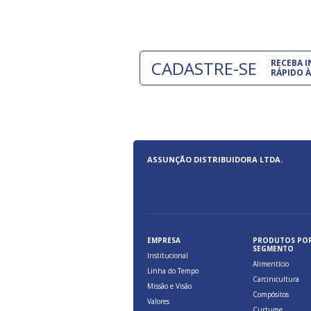
CADASTRE-SE
RECEBA 
RÁPIDO À
ASSUNÇÃO DISTRIBUIDORA LTDA.
EMPRESA
PRODUTOS PO
SEGMENTO
Institucional
Alimentício
Linha do Tempo
Carcinicultura
Missão e Visão
Compósitos
Valores
Curtume