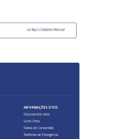
ocesso Distribuição Responsável).
Aduana Brasileira, relacionados à maior agil
previsibilidade das cargas nos fluxos do co
internacional.
o facebook
ou faça o Cadastro Manual
INFORMAÇÕES ÚTEIS
Documentos úteis
Links Úteis
Tabela de Conversões
Telefones de Emergência