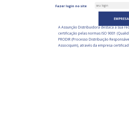
ASSUNÇÃO DISTRIBUIDORA 
Fazer login no site
CERTIFICADA PELA BSI
EMPRESA
A Assunção Distribuidora destaca a sua re
certificação pelas normas ISO 9001 (Qualid
PRODIR (Processo Distribuição Responsáve
Associquim), através da empresa certificad