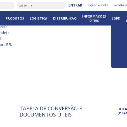
É
ENTRAR
esqueci a senha
cadastre-s
DISTRIB
INFORMAÇÕES
PRODUTOS
LOGÍSTICA
DISTRIBUIÇÃO
LGPD
ÚTEIS
cente
ade) e
l –
ora BSI.
TABELA DE CONVERSÃO E
ISO 9001: 2015
Pro
DOLA
A International Organization for
Pro
(PTA
DOCUMENTOS ÚTEIS
Standardization é um conjunto de
set
normas técnicas que estabelecem
pet