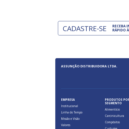
CADASTRE-SE
RECEBA 
RÁPIDO À
ASSUNÇÃO DISTRIBUIDORA LTDA.
EMPRESA
PRODUTOS PO
SEGMENTO
Institucional
Alimentício
Linha do Tempo
Carcinicultura
Missão e Visão
Compósitos
Valores
Curtume