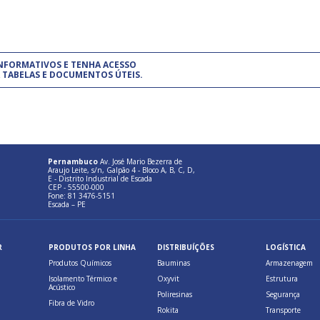
um modelo de gestão da qualidade.
(Pr
INFORMATIVOS E TENHA ACESSO
cadastre-se usando a conta d
 TABELAS E DOCUMENTOS ÚTEIS.
Pernambuco
Av. José Mario Bezerra de
Araujo Leite, s/n, Galpão 4 - Bloco A, B, C, D,
E - Distrito Industrial de Escada
CEP - 55500-000
Fone: 81 3476-5151
Escada – PE
R
PRODUTOS POR LINHA
DISTRIBUÍÇÕES
LOGÍSTICA
Produtos Químicos
Bauminas
Armazenagem
Isolamento Térmico e
Oxyvit
Estrutura
Acústico
Poliresinas
Segurança
Fibra de Vidro
Rokita
Transporte