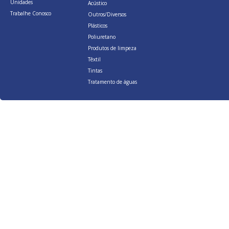
Unidades
Acústico
Trabalhe Conosco
Outros/Diversos
Plásticos
Poliuretano
Produtos de limpeza
Têxtil
Tintas
Tratamento de águas