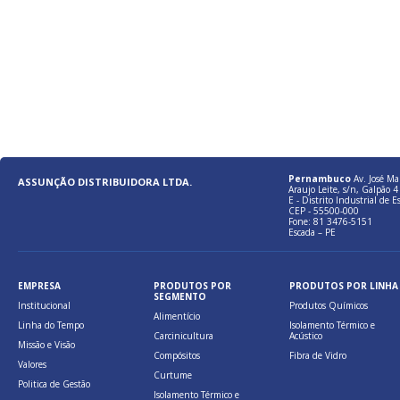
Pernambuco
Av. José Ma
ASSUNÇÃO DISTRIBUIDORA LTDA.
Araujo Leite, s/n, Galpão 4 
E - Distrito Industrial de E
CEP - 55500-000
Fone: 81 3476-5151
Escada – PE
EMPRESA
PRODUTOS POR
PRODUTOS POR LINHA
SEGMENTO
Institucional
Produtos Químicos
Alimentício
Linha do Tempo
Isolamento Térmico e
Carcinicultura
Acústico
Missão e Visão
Compósitos
Fibra de Vidro
Valores
Curtume
Politica de Gestão
Isolamento Térmico e