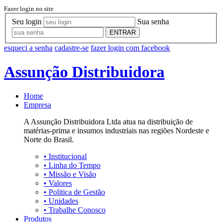
Fazer login no site
Seu login
Sua senha
ENTRAR
esqueci a senha
cadastre-se
fazer login com facebook
Assunção Distribuidora
Home
Empresa
A Assunção Distribuidora Ltda atua na distribuição de
matérias-prima e insumos industriais nas regiões Nordeste e
Norte do Brasil.
•
Institucional
•
Linha do Tempo
•
Missão e Visão
•
Valores
•
Politica de Gestão
•
Unidades
•
Trabalhe Conosco
Produtos