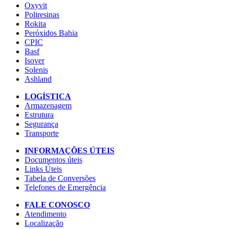
Oxyvit
Poliresinas
Rokita
Peróxidos Bahia
CPIC
Basf
Isover
Solenis
Ashland
LOGÍSTICA
Armazenagem
Estrutura
Segurança
Transporte
INFORMAÇÕES ÚTEIS
Documentos úteis
Links Úteis
Tabela de Conversões
Telefones de Emergência
FALE CONOSCO
Atendimento
Localização