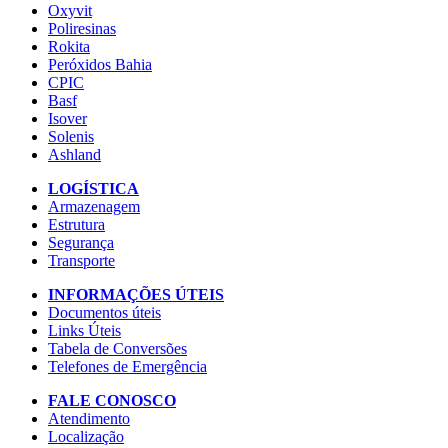
Oxyvit
Poliresinas
Rokita
Peróxidos Bahia
CPIC
Basf
Isover
Solenis
Ashland
LOGÍSTICA
Armazenagem
Estrutura
Segurança
Transporte
INFORMAÇÕES ÚTEIS
Documentos úteis
Links Úteis
Tabela de Conversões
Telefones de Emergência
FALE CONOSCO
Atendimento
Localização