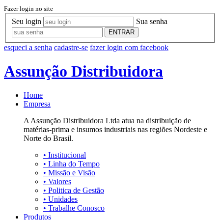
Fazer login no site
Seu login
Sua senha
ENTRAR
esqueci a senha
cadastre-se
fazer login com facebook
Assunção Distribuidora
Home
Empresa
A Assunção Distribuidora Ltda atua na distribuição de
matérias-prima e insumos industriais nas regiões Nordeste e
Norte do Brasil.
•
Institucional
•
Linha do Tempo
•
Missão e Visão
•
Valores
•
Politica de Gestão
•
Unidades
•
Trabalhe Conosco
Produtos