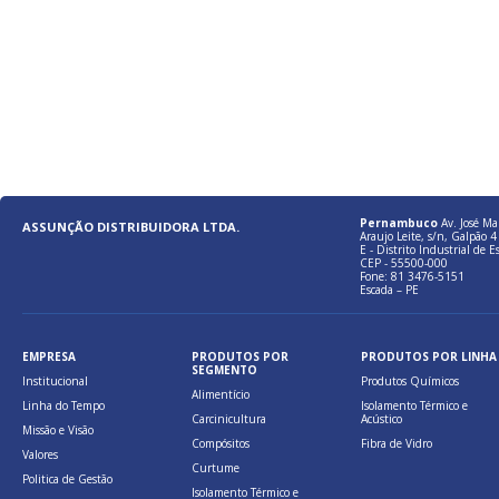
Pernambuco
Av. José Ma
ASSUNÇÃO DISTRIBUIDORA LTDA.
Araujo Leite, s/n, Galpão 4 
E - Distrito Industrial de E
CEP - 55500-000
Fone: 81 3476-5151
Escada – PE
EMPRESA
PRODUTOS POR
PRODUTOS POR LINHA
SEGMENTO
Institucional
Produtos Químicos
Alimentício
Linha do Tempo
Isolamento Térmico e
Carcinicultura
Acústico
Missão e Visão
Compósitos
Fibra de Vidro
Valores
Curtume
Politica de Gestão
Isolamento Térmico e