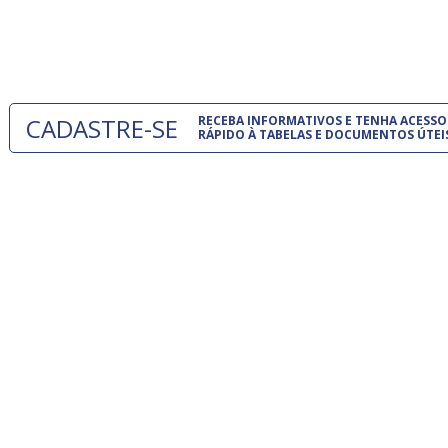
normas té
 e
um modelo
o
CADASTRE-SE
RECEBA INFORMATIVOS E TENHA ACESSO
RÁPIDO À TABELAS E DOCUMENTOS ÚTEI