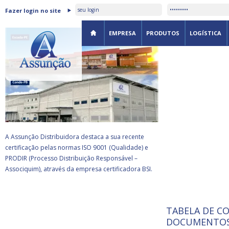
ASSUNÇÃO DISTRIBUIDORA É
Fazer login no site
CERTIFICADA PELA BSI
EMPRESA
PRODUTOS
LOGÍSTICA
A Assunção Distribuidora destaca a sua recente
certificação pelas normas ISO 9001 (Qualidade) e
PRODIR (Processo Distribuição Responsável –
Associquim), através da empresa certificadora BSI.
TABELA DE C
ISO 9001:
da
A Internat
DOCUMENTOS
Standardiz