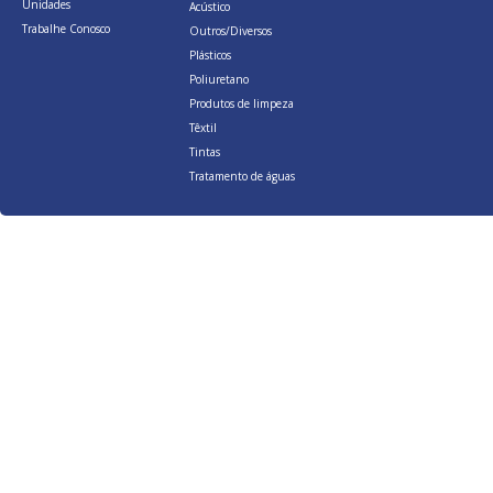
Unidades
Acústico
Trabalhe Conosco
Outros/Diversos
Plásticos
Poliuretano
Produtos de limpeza
Têxtil
Tintas
Tratamento de águas