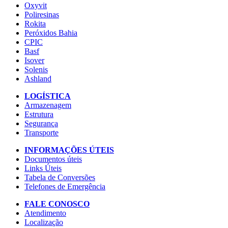
Oxyvit
Poliresinas
Rokita
Peróxidos Bahia
CPIC
Basf
Isover
Solenis
Ashland
LOGÍSTICA
Armazenagem
Estrutura
Segurança
Transporte
INFORMAÇÕES ÚTEIS
Documentos úteis
Links Úteis
Tabela de Conversões
Telefones de Emergência
FALE CONOSCO
Atendimento
Localização