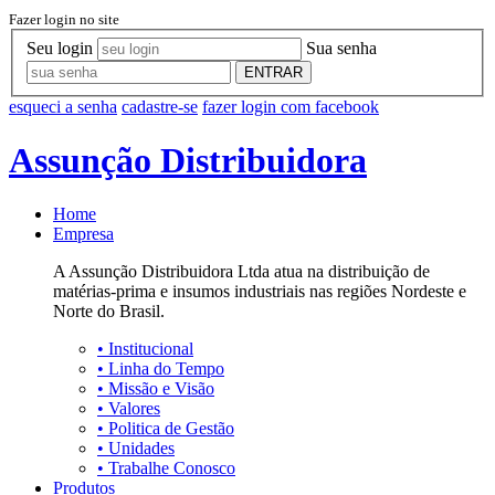
Fazer login no site
Seu login
Sua senha
ENTRAR
esqueci a senha
cadastre-se
fazer login com facebook
Assunção Distribuidora
Home
Empresa
A Assunção Distribuidora Ltda atua na distribuição de
matérias-prima e insumos industriais nas regiões Nordeste e
Norte do Brasil.
•
Institucional
•
Linha do Tempo
•
Missão e Visão
•
Valores
•
Politica de Gestão
•
Unidades
•
Trabalhe Conosco
Produtos