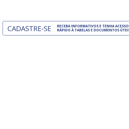
um modelo
CADASTRE-SE
RECEBA INFORMATIVOS E TENHA ACESSO
RÁPIDO À TABELAS E DOCUMENTOS ÚTEI