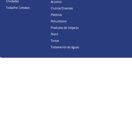
Unidades
Acústico
Trabalhe Conosco
Outros/Diversos
Plásticos
Poliuretano
Produtos de limpeza
Têxtil
Tintas
Tratamento de águas