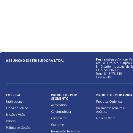
Pernambuco
Av. José Ma
ASSUNÇÃO DISTRIBUIDORA LTDA.
Araujo Leite, s/n, Galpão 4 
E - Distrito Industrial de E
CEP - 55500-000
Fone: 81 3476-5151
Escada – PE
EMPRESA
PRODUTOS POR
PRODUTOS POR LINHA
SEGMENTO
Institucional
Produtos Químicos
Alimentício
Linha do Tempo
Isolamento Térmico e
Carcinicultura
Acústico
Missão e Visão
Compósitos
Fibra de Vidro
Valores
Curtume
Politica de Gestão
Isolamento Térmico e