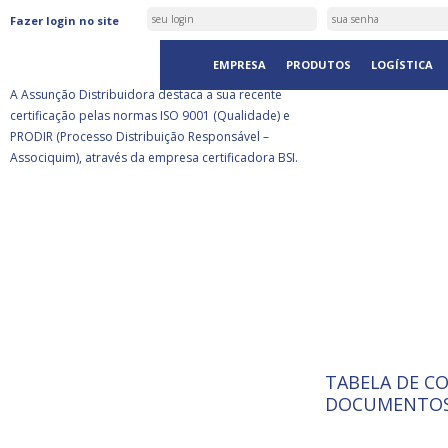
ASSUNÇÃO DISTRIBUIDORA É
Fazer login no site
CERTIFICADA PELA BSI
EMPRESA
PRODUTOS
LOGÍSTICA
A Assunção Distribuidora destaca a sua recente
certificação pelas normas ISO 9001 (Qualidade) e
PRODIR (Processo Distribuição Responsável –
Associquim), através da empresa certificadora BSI.
TABELA DE C
ISO 9001:
A Internat
DOCUMENTOS
Standardiz
normas té