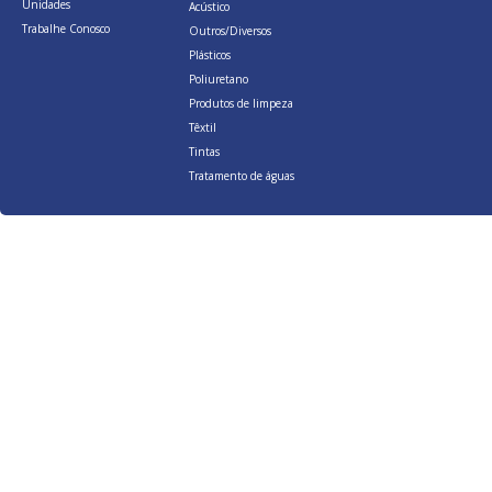
Unidades
Acústico
Trabalhe Conosco
Outros/Diversos
Plásticos
Poliuretano
Produtos de limpeza
Têxtil
Tintas
Tratamento de águas