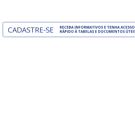
um modelo
CADASTRE-SE
RECEBA INFORMATIVOS E TENHA ACESSO
RÁPIDO À TABELAS E DOCUMENTOS ÚTEI