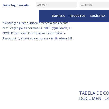
ASSUNÇÃO DISTRIBUIDORA É
Fazer login no site
CERTIFICADA PELA BSI
EMPRESA
PRODUTOS
LOGÍSTICA
A Assunção Distribuidora destaca a sua recente
certificação pelas normas ISO 9001 (Qualidade) e
PRODIR (Processo Distribuição Responsável –
Associquim), através da empresa certificadora BSI.
TABELA DE C
ISO 9001:
A Internat
DOCUMENTOS
Standardiz
normas té