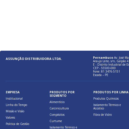
Pernambuco
Av. José Ma
ASSUNÇÃO DISTRIBUIDORA LTDA.
Araujo Leite, s/n, Galpão 4 
E - Distrito Industrial de E
CEP - 55500-000
Fone: 81 3476-5151
Escada – PE
EMPRESA
PRODUTOS POR
PRODUTOS POR LINHA
SEGMENTO
Institucional
Produtos Químicos
Alimentício
Linha do Tempo
Isolamento Térmico e
Carcinicultura
Acústico
Missão e Visão
Compósitos
Fibra de Vidro
Valores
Curtume
Politica de Gestão
Isolamento Térmico e