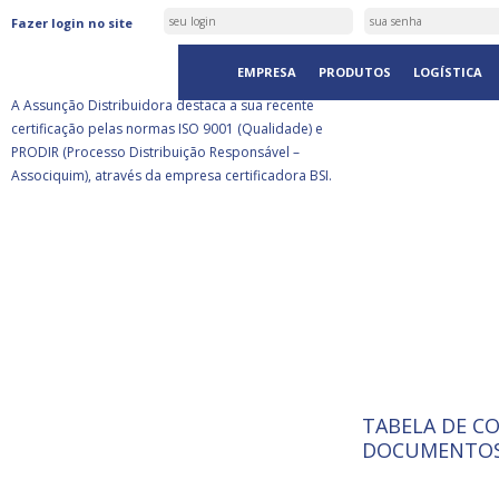
ASSUNÇÃO DISTRIBUIDORA É
Fazer login no site
CERTIFICADA PELA BSI
EMPRESA
PRODUTOS
LOGÍSTICA
A Assunção Distribuidora destaca a sua recente
certificação pelas normas ISO 9001 (Qualidade) e
PRODIR (Processo Distribuição Responsável –
Associquim), através da empresa certificadora BSI.
TABELA DE C
ISO 9001:
A Internat
DOCUMENTOS
Standardiz
normas té