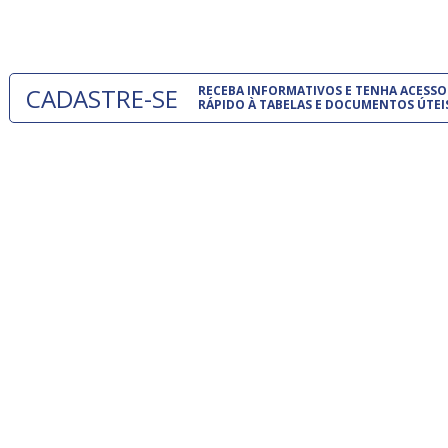
um modelo
CADASTRE-SE
RECEBA INFORMATIVOS E TENHA ACESSO
RÁPIDO À TABELAS E DOCUMENTOS ÚTEI