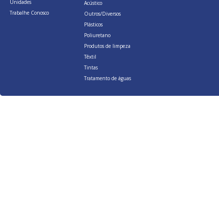
Unidades
Acústico
Trabalhe Conosco
Outros/Diversos
Plásticos
Poliuretano
Produtos de limpeza
Têxtil
Tintas
Tratamento de águas