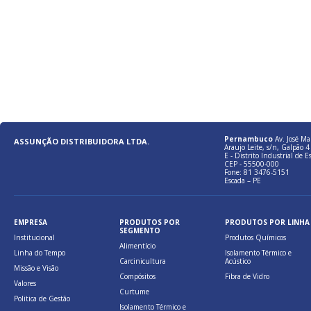
Pernambuco
Av. José Ma
ASSUNÇÃO DISTRIBUIDORA LTDA.
Araujo Leite, s/n, Galpão 4 
E - Distrito Industrial de E
CEP - 55500-000
Fone: 81 3476-5151
Escada – PE
EMPRESA
PRODUTOS POR
PRODUTOS POR LINHA
SEGMENTO
Institucional
Produtos Químicos
Alimentício
Linha do Tempo
Isolamento Térmico e
Carcinicultura
Acústico
Missão e Visão
Compósitos
Fibra de Vidro
Valores
Curtume
Politica de Gestão
Isolamento Térmico e