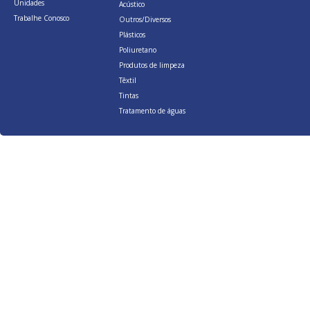
Unidades
Acústico
Trabalhe Conosco
Outros/Diversos
Plásticos
Poliuretano
Produtos de limpeza
Têxtil
Tintas
Tratamento de águas