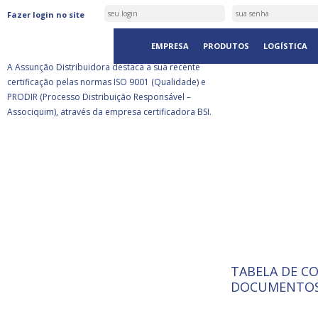
ASSUNÇÃO DISTRIBUIDORA É
Fazer login no site
CERTIFICADA PELA BSI
EMPRESA
PRODUTOS
LOGÍSTICA
A Assunção Distribuidora destaca a sua recente
certificação pelas normas ISO 9001 (Qualidade) e
PRODIR (Processo Distribuição Responsável –
Associquim), através da empresa certificadora BSI.
TABELA DE C
ISO 9001:
A Internat
DOCUMENTOS
Standardiz
normas té