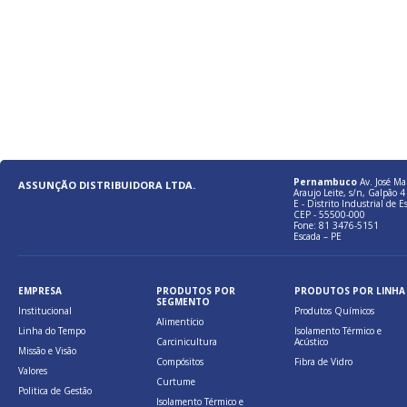
Pernambuco
Av. José Ma
ASSUNÇÃO DISTRIBUIDORA LTDA.
Araujo Leite, s/n, Galpão 4 
E - Distrito Industrial de E
CEP - 55500-000
Fone: 81 3476-5151
Escada – PE
EMPRESA
PRODUTOS POR
PRODUTOS POR LINHA
SEGMENTO
Institucional
Produtos Químicos
Alimentício
Linha do Tempo
Isolamento Térmico e
Carcinicultura
Acústico
Missão e Visão
Compósitos
Fibra de Vidro
Valores
Curtume
Politica de Gestão
Isolamento Térmico e