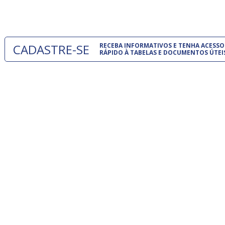
um modelo
CADASTRE-SE
RECEBA INFORMATIVOS E TENHA ACESSO
RÁPIDO À TABELAS E DOCUMENTOS ÚTEI