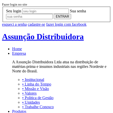
Fazer login no site
Seu login
Sua senha
ENTRAR
esqueci a senha
cadastre-se
fazer login com facebook
Assunção Distribuidora
Home
Empresa
A Assunção Distribuidora Ltda atua na distribuição de
matérias-prima e insumos industriais nas regiões Nordeste e
Norte do Brasil.
•
Institucional
•
Linha do Tempo
•
Missão e Visão
•
Valores
•
Politica de Gestão
•
Unidades
•
Trabalhe Conosco
Produtos