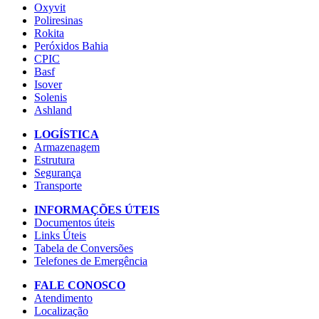
Oxyvit
Poliresinas
Rokita
Peróxidos Bahia
CPIC
Basf
Isover
Solenis
Ashland
LOGÍSTICA
Armazenagem
Estrutura
Segurança
Transporte
INFORMAÇÕES ÚTEIS
Documentos úteis
Links Úteis
Tabela de Conversões
Telefones de Emergência
FALE CONOSCO
Atendimento
Localização