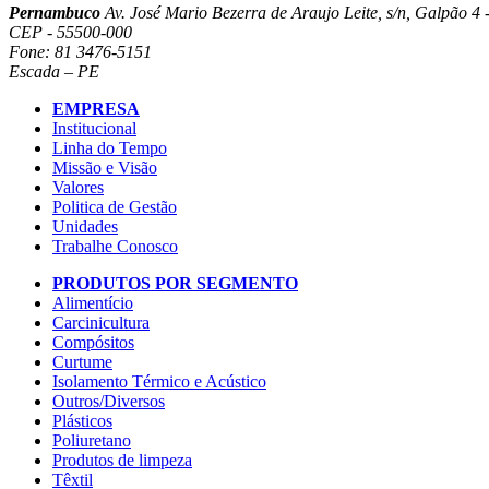
Pernambuco
Av. José Mario Bezerra de Araujo Leite, s/n, Galpão 4 -
CEP - 55500-000
Fone: 81 3476-5151
Escada – PE
EMPRESA
Institucional
Linha do Tempo
Missão e Visão
Valores
Politica de Gestão
Unidades
Trabalhe Conosco
PRODUTOS POR SEGMENTO
Alimentício
Carcinicultura
Compósitos
Curtume
Isolamento Térmico e Acústico
Outros/Diversos
Plásticos
Poliuretano
Produtos de limpeza
Têxtil