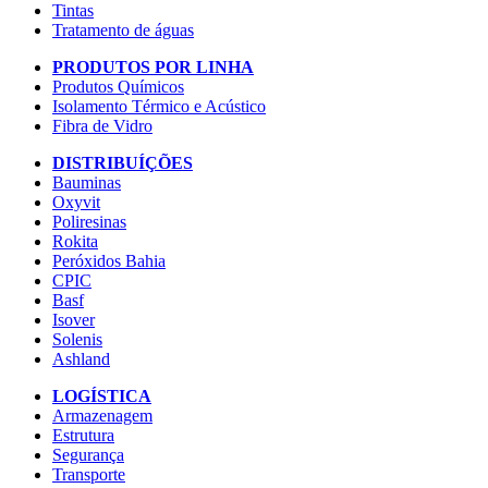
Tintas
Tratamento de águas
PRODUTOS POR LINHA
Produtos Químicos
Isolamento Térmico e Acústico
Fibra de Vidro
DISTRIBUÍÇÕES
Bauminas
Oxyvit
Poliresinas
Rokita
Peróxidos Bahia
CPIC
Basf
Isover
Solenis
Ashland
LOGÍSTICA
Armazenagem
Estrutura
Segurança
Transporte