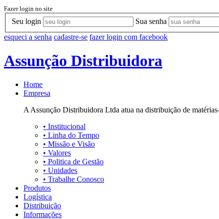
Fazer login no site
Seu login
Sua senha
esqueci a senha
cadastre-se
fazer login com facebook
Assunção Distribuidora
Home
Empresa
A Assunção Distribuidora Ltda atua na distribuição de matérias-
•
Institucional
•
Linha do Tempo
•
Missão e Visão
•
Valores
•
Politica de Gestão
•
Unidades
•
Trabalhe Conosco
Produtos
Logística
Distribuição
Informações