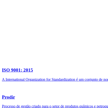
ISO 9001: 2015
A International Organization for Standardization é um conjunto de n
Prodir
Processo de gestão criado para o setor de produtos químicos e petroq