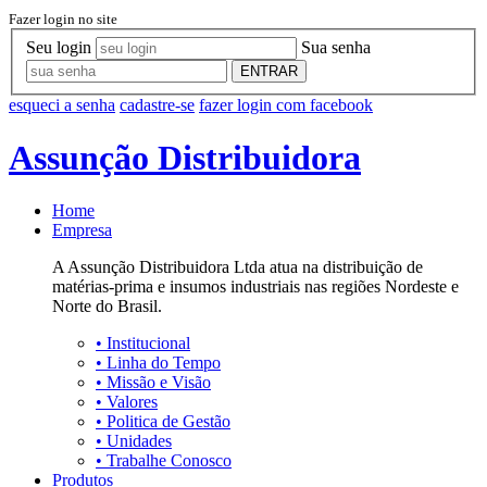
Fazer login no site
Seu login
Sua senha
ENTRAR
esqueci a senha
cadastre-se
fazer login com facebook
Assunção Distribuidora
Home
Empresa
A Assunção Distribuidora Ltda atua na distribuição de
matérias-prima e insumos industriais nas regiões Nordeste e
Norte do Brasil.
•
Institucional
•
Linha do Tempo
•
Missão e Visão
•
Valores
•
Politica de Gestão
•
Unidades
•
Trabalhe Conosco
Produtos