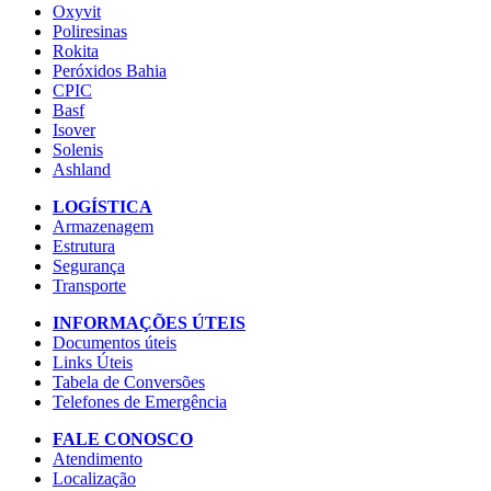
Oxyvit
Poliresinas
Rokita
Peróxidos Bahia
CPIC
Basf
Isover
Solenis
Ashland
LOGÍSTICA
Armazenagem
Estrutura
Segurança
Transporte
INFORMAÇÕES ÚTEIS
Documentos úteis
Links Úteis
Tabela de Conversões
Telefones de Emergência
FALE CONOSCO
Atendimento
Localização