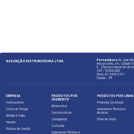
Pernambuco
Av. José Ma
ASSUNÇÃO DISTRIBUIDORA LTDA.
Araujo Leite, s/n, Galpão 4 
E - Distrito Industrial de E
CEP - 55500-000
Fone: 81 3476-5151
Escada – PE
EMPRESA
PRODUTOS POR
PRODUTOS POR LINHA
SEGMENTO
Institucional
Produtos Químicos
Alimentício
Linha do Tempo
Isolamento Térmico e
Carcinicultura
Acústico
Missão e Visão
Compósitos
Fibra de Vidro
Valores
Curtume
Politica de Gestão
Isolamento Térmico e