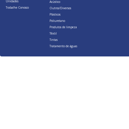
Unidades
Acústico
Trabalhe Conosco
Outros/Diversos
Plásticos
Poliuretano
Produtos de limpeza
Têxtil
Tintas
Tratamento de águas