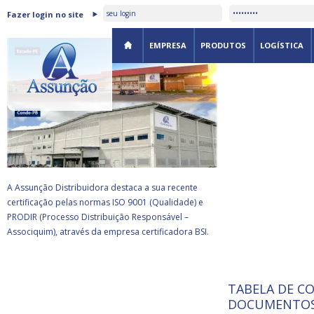
ASSUNÇÃO DISTRIBUIDORA É
Fazer login no site
CERTIFICADA PELA BSI
EMPRESA
PRODUTOS
LOGÍSTICA
A Assunção Distribuidora destaca a sua recente
certificação pelas normas ISO 9001 (Qualidade) e
PRODIR (Processo Distribuição Responsável –
Associquim), através da empresa certificadora BSI.
TABELA DE C
ISO 9001:
da
A Internat
DOCUMENTOS
Standardiz