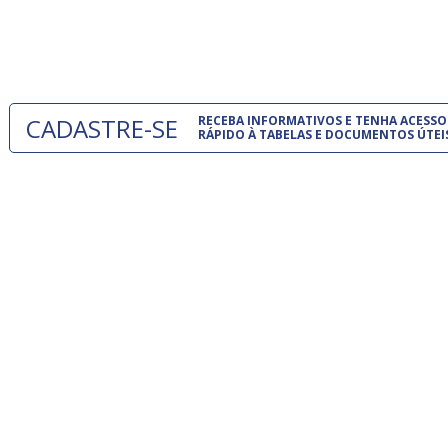
normas té
 e
um modelo
o
CADASTRE-SE
RECEBA INFORMATIVOS E TENHA ACESSO
RÁPIDO À TABELAS E DOCUMENTOS ÚTEI