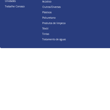
Unidades
Acústico
Trabalhe Conosco
Outros/Diversos
Plásticos
Poliuretano
Produtos de limpeza
Têxtil
Tintas
Tratamento de águas