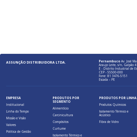
Pernambuco
Av. José Ma
ASSUNÇÃO DISTRIBUIDORA LTDA.
Araujo Leite, s/n, Galpão 4 
E - Distrito Industrial de E
CEP - 55500-000
Fone: 81 3476-5151
Escada – PE
EMPRESA
PRODUTOS POR
PRODUTOS POR LINHA
SEGMENTO
Institucional
Produtos Químicos
Alimentício
Linha do Tempo
Isolamento Térmico e
Carcinicultura
Acústico
Missão e Visão
Compósitos
Fibra de Vidro
Valores
Curtume
Politica de Gestão
Isolamento Térmico e