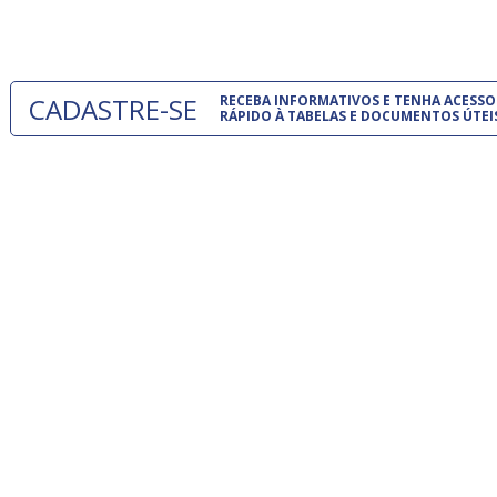
um modelo
CADASTRE-SE
RECEBA INFORMATIVOS E TENHA ACESSO
RÁPIDO À TABELAS E DOCUMENTOS ÚTEI