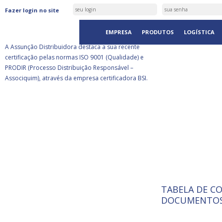
ASSUNÇÃO DISTRIBUIDORA É
Fazer login no site
CERTIFICADA PELA BSI
EMPRESA
PRODUTOS
LOGÍSTICA
A Assunção Distribuidora destaca a sua recente
certificação pelas normas ISO 9001 (Qualidade) e
PRODIR (Processo Distribuição Responsável –
Associquim), através da empresa certificadora BSI.
TABELA DE C
ISO 9001:
A Internat
DOCUMENTOS
Standardiz
normas té