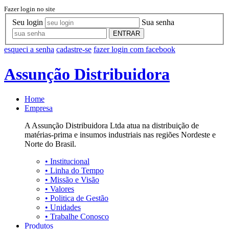
Fazer login no site
Seu login
Sua senha
ENTRAR
esqueci a senha
cadastre-se
fazer login com facebook
Assunção Distribuidora
Home
Empresa
A Assunção Distribuidora Ltda atua na distribuição de
matérias-prima e insumos industriais nas regiões Nordeste e
Norte do Brasil.
•
Institucional
•
Linha do Tempo
•
Missão e Visão
•
Valores
•
Politica de Gestão
•
Unidades
•
Trabalhe Conosco
Produtos