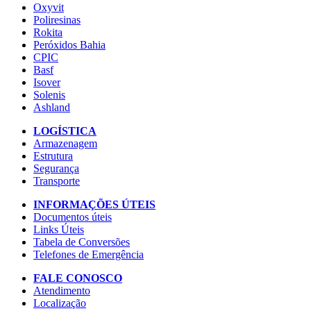
Oxyvit
Poliresinas
Rokita
Peróxidos Bahia
CPIC
Basf
Isover
Solenis
Ashland
LOGÍSTICA
Armazenagem
Estrutura
Segurança
Transporte
INFORMAÇÕES ÚTEIS
Documentos úteis
Links Úteis
Tabela de Conversões
Telefones de Emergência
FALE CONOSCO
Atendimento
Localização