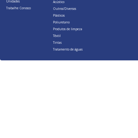
Unidades
Acústico
Trabalhe Conosco
Outros/Diversos
Plásticos
Poliuretano
Produtos de limpeza
Têxtil
Tintas
Tratamento de águas