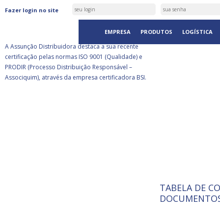
ASSUNÇÃO DISTRIBUIDORA É
Fazer login no site
CERTIFICADA PELA BSI
EMPRESA
PRODUTOS
LOGÍSTICA
A Assunção Distribuidora destaca a sua recente
certificação pelas normas ISO 9001 (Qualidade) e
PRODIR (Processo Distribuição Responsável –
Associquim), através da empresa certificadora BSI.
TABELA DE C
ISO 9001:
A Internat
DOCUMENTOS
Standardiz
normas té