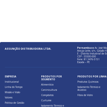
Pernambuco
Av. José Ma
ASSUNÇÃO DISTRIBUIDORA LTDA.
Araujo Leite, s/n, Galpão 4 
E - Distrito Industrial de E
CEP - 55500-000
Fone: 81 3476-5151
Escada – PE
EMPRESA
PRODUTOS POR
PRODUTOS POR LINHA
SEGMENTO
Institucional
Produtos Químicos
Alimentício
Linha do Tempo
Isolamento Térmico e
Carcinicultura
Acústico
Missão e Visão
Compósitos
Fibra de Vidro
Valores
Curtume
Politica de Gestão
Isolamento Térmico e