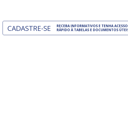
um modelo
CADASTRE-SE
RECEBA INFORMATIVOS E TENHA ACESSO
RÁPIDO À TABELAS E DOCUMENTOS ÚTEI