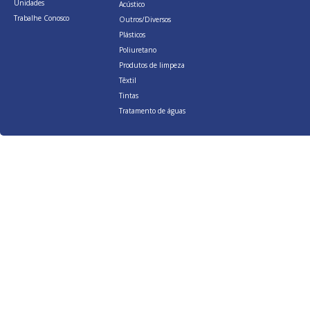
Unidades
Acústico
Trabalhe Conosco
Outros/Diversos
Plásticos
Poliuretano
Produtos de limpeza
Têxtil
Tintas
Tratamento de águas