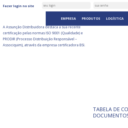
ASSUNÇÃO DISTRIBUIDORA É
Fazer login no site
CERTIFICADA PELA BSI
EMPRESA
PRODUTOS
LOGÍSTICA
A Assunção Distribuidora destaca a sua recente
certificação pelas normas ISO 9001 (Qualidade) e
PRODIR (Processo Distribuição Responsável –
Associquim), através da empresa certificadora BSI.
TABELA DE C
ISO 9001:
A Internat
DOCUMENTOS
Standardiz
normas té