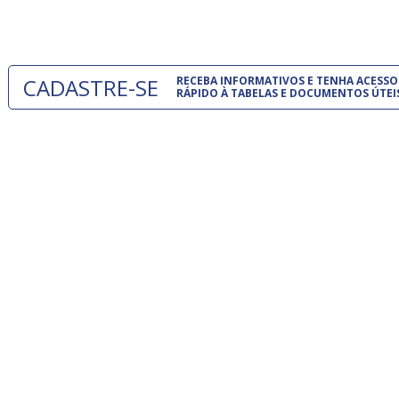
um modelo
CADASTRE-SE
RECEBA INFORMATIVOS E TENHA ACESSO
RÁPIDO À TABELAS E DOCUMENTOS ÚTEI