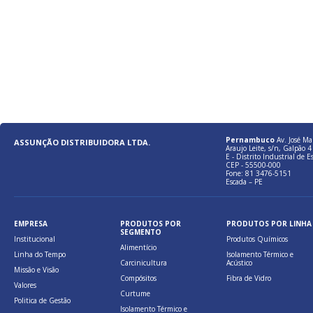
Pernambuco
Av. José Ma
ASSUNÇÃO DISTRIBUIDORA LTDA.
Araujo Leite, s/n, Galpão 4 
E - Distrito Industrial de E
CEP - 55500-000
Fone: 81 3476-5151
Escada – PE
EMPRESA
PRODUTOS POR
PRODUTOS POR LINHA
SEGMENTO
Institucional
Produtos Químicos
Alimentício
Linha do Tempo
Isolamento Térmico e
Carcinicultura
Acústico
Missão e Visão
Compósitos
Fibra de Vidro
Valores
Curtume
Politica de Gestão
Isolamento Térmico e