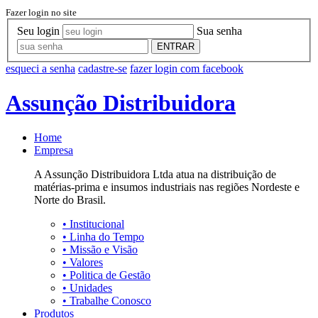
Fazer login no site
Seu login
Sua senha
ENTRAR
esqueci a senha
cadastre-se
fazer login com facebook
Assunção Distribuidora
Home
Empresa
A Assunção Distribuidora Ltda atua na distribuição de
matérias-prima e insumos industriais nas regiões Nordeste e
Norte do Brasil.
•
Institucional
•
Linha do Tempo
•
Missão e Visão
•
Valores
•
Politica de Gestão
•
Unidades
•
Trabalhe Conosco
Produtos