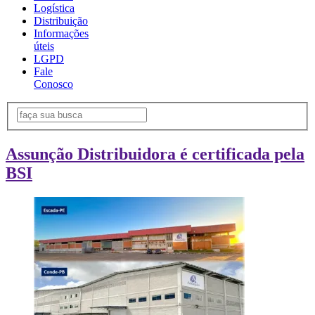
Logística
Distribuição
Informações
úteis
LGPD
Fale
Conosco
Assunção Distribuidora é certificada pela
BSI