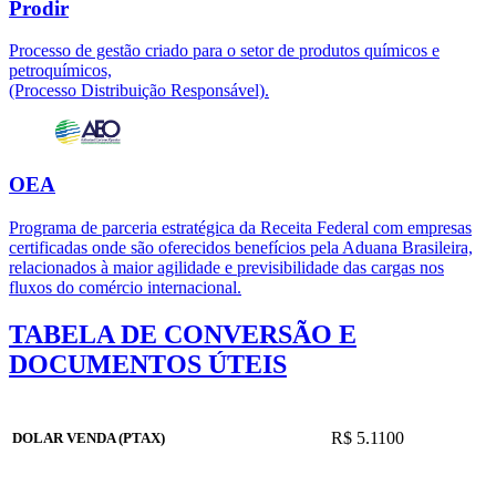
Prodir
Processo de gestão criado para o setor de produtos químicos e
petroquímicos,
(Processo Distribuição Responsável).
OEA
Programa de parceria estratégica da Receita Federal com empresas
certificadas onde são oferecidos benefícios pela Aduana Brasileira,
relacionados à maior agilidade e previsibilidade das cargas nos
fluxos do comércio internacional.
TABELA DE CONVERSÃO E
DOCUMENTOS ÚTEIS
R$ 5.1100
DOLAR VENDA (PTAX)