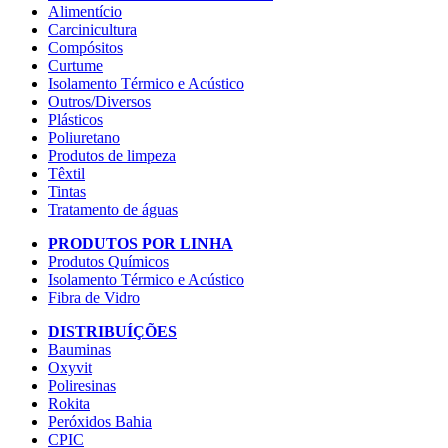
Alimentício
Carcinicultura
Compósitos
Curtume
Isolamento Térmico e Acústico
Outros/Diversos
Plásticos
Poliuretano
Produtos de limpeza
Têxtil
Tintas
Tratamento de águas
PRODUTOS POR LINHA
Produtos Químicos
Isolamento Térmico e Acústico
Fibra de Vidro
DISTRIBUÍÇÕES
Bauminas
Oxyvit
Poliresinas
Rokita
Peróxidos Bahia
CPIC