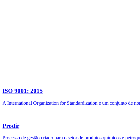
ISO 9001: 2015
A International Organization for Standardization é um conjunto de n
Prodir
Processo de gestão criado para o setor de produtos químicos e petroq