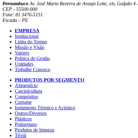
Pernambuco
Av. José Mario Bezerra de Araujo Leite, s/n, Galpão 4 -
CEP - 55500-000
Fone: 81 3476-5151
Escada – PE
EMPRESA
Institucional
Linha do Tempo
Missão e Visão
Valores
Politica de Gestão
Unidades
Trabalhe Conosco
PRODUTOS POR SEGMENTO
Alimentício
Carcinicultura
Compósitos
Curtume
Isolamento Térmico e Acústico
Outros/Diversos
Plásticos
Poliuretano
Produtos de limpeza
Têxtil