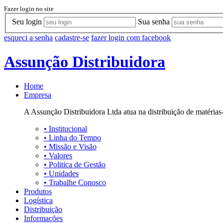
Fazer login no site
Seu login
Sua senha
esqueci a senha
cadastre-se
fazer login com facebook
Assunção Distribuidora
Home
Empresa
A Assunção Distribuidora Ltda atua na distribuição de matérias-
•
Institucional
•
Linha do Tempo
•
Missão e Visão
•
Valores
•
Politica de Gestão
•
Unidades
•
Trabalhe Conosco
Produtos
Logística
Distribuição
Informações