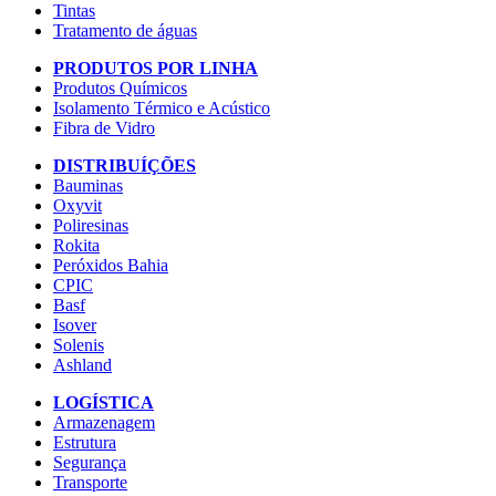
Tintas
Tratamento de águas
PRODUTOS POR LINHA
Produtos Químicos
Isolamento Térmico e Acústico
Fibra de Vidro
DISTRIBUÍÇÕES
Bauminas
Oxyvit
Poliresinas
Rokita
Peróxidos Bahia
CPIC
Basf
Isover
Solenis
Ashland
LOGÍSTICA
Armazenagem
Estrutura
Segurança
Transporte