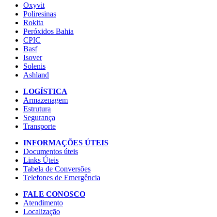
Oxyvit
Poliresinas
Rokita
Peróxidos Bahia
CPIC
Basf
Isover
Solenis
Ashland
LOGÍSTICA
Armazenagem
Estrutura
Segurança
Transporte
INFORMAÇÕES ÚTEIS
Documentos úteis
Links Úteis
Tabela de Conversões
Telefones de Emergência
FALE CONOSCO
Atendimento
Localização