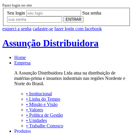
Fazer login no site
Seu login
Sua senha
ENTRAR
esqueci a senha
cadastre-se
fazer login com facebook
Assunção Distribuidora
Home
Empresa
A Assunção Distribuidora Ltda atua na distribuição de
matérias-prima e insumos industriais nas regiões Nordeste e
Norte do Brasil.
•
Institucional
•
Linha do Tempo
•
Missão e Visão
•
Valores
•
Politica de Gestão
•
Unidades
•
Trabalhe Conosco
Produtos