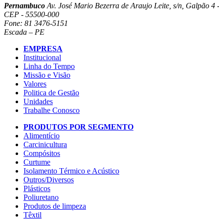
Pernambuco
Av. José Mario Bezerra de Araujo Leite, s/n, Galpão 4 -
CEP - 55500-000
Fone: 81 3476-5151
Escada – PE
EMPRESA
Institucional
Linha do Tempo
Missão e Visão
Valores
Politica de Gestão
Unidades
Trabalhe Conosco
PRODUTOS POR SEGMENTO
Alimentício
Carcinicultura
Compósitos
Curtume
Isolamento Térmico e Acústico
Outros/Diversos
Plásticos
Poliuretano
Produtos de limpeza
Têxtil