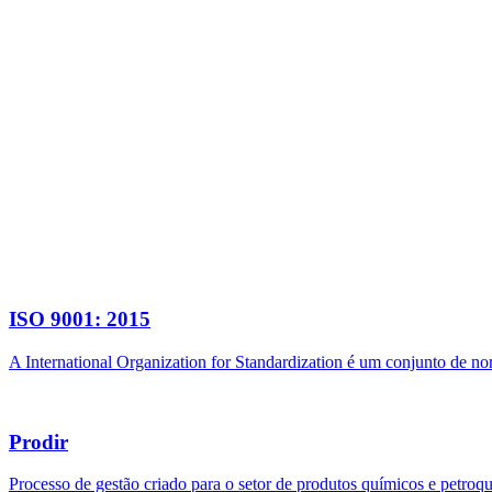
ISO 9001: 2015
A International Organization for Standardization é um conjunto de n
Prodir
Processo de gestão criado para o setor de produtos químicos e petroq