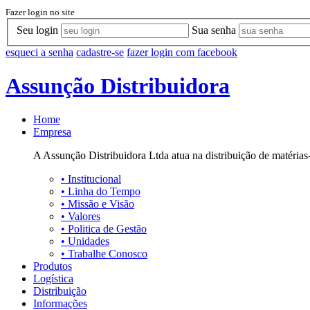
Fazer login no site
Seu login
Sua senha
esqueci a senha
cadastre-se
fazer login com facebook
Assunção Distribuidora
Home
Empresa
A Assunção Distribuidora Ltda atua na distribuição de matérias-
•
Institucional
•
Linha do Tempo
•
Missão e Visão
•
Valores
•
Politica de Gestão
•
Unidades
•
Trabalhe Conosco
Produtos
Logística
Distribuição
Informações