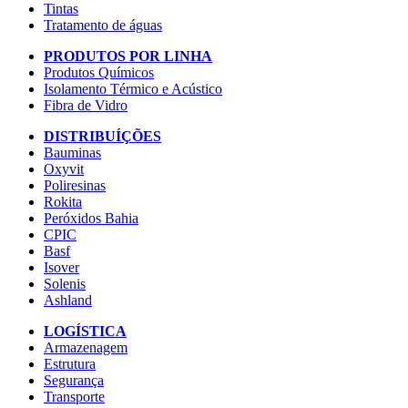
Tintas
Tratamento de águas
PRODUTOS POR LINHA
Produtos Químicos
Isolamento Térmico e Acústico
Fibra de Vidro
DISTRIBUÍÇÕES
Bauminas
Oxyvit
Poliresinas
Rokita
Peróxidos Bahia
CPIC
Basf
Isover
Solenis
Ashland
LOGÍSTICA
Armazenagem
Estrutura
Segurança
Transporte