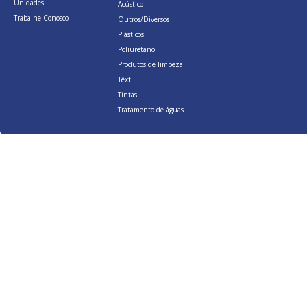
Unidades
Acústico
Trabalhe Conosco
Outros/Diversos
Plásticos
Poliuretano
Produtos de limpeza
Têxtil
Tintas
Tratamento de águas