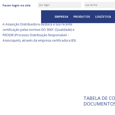
ASSUNÇÃO DISTRIBUIDORA É
Fazer login no site
CERTIFICADA PELA BSI
EMPRESA
PRODUTOS
LOGÍSTICA
A Assunção Distribuidora destaca a sua recente
certificação pelas normas ISO 9001 (Qualidade) e
PRODIR (Processo Distribuição Responsável –
Associquim), através da empresa certificadora BSI.
TABELA DE C
ISO 9001:
A Internat
DOCUMENTOS
Standardiz
normas té