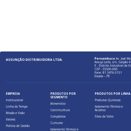
Pernambuco
Av. José Ma
ASSUNÇÃO DISTRIBUIDORA LTDA.
Araujo Leite, s/n, Galpão 4 
E - Distrito Industrial de E
CEP - 55500-000
Fone: 81 3476-5151
Escada – PE
EMPRESA
PRODUTOS POR
PRODUTOS POR LINHA
SEGMENTO
Institucional
Produtos Químicos
Alimentício
Linha do Tempo
Isolamento Térmico e
Carcinicultura
Acústico
Missão e Visão
Compósitos
Fibra de Vidro
Valores
Curtume
Politica de Gestão
Isolamento Térmico e