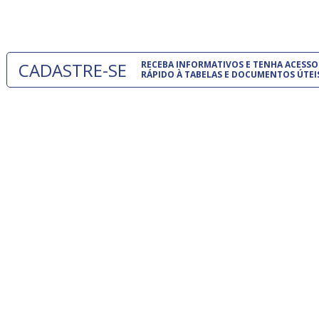
um modelo
CADASTRE-SE
RECEBA INFORMATIVOS E TENHA ACESSO
RÁPIDO À TABELAS E DOCUMENTOS ÚTEI