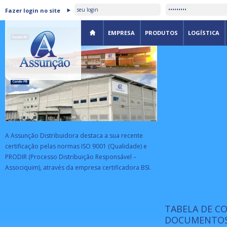
ASSUNÇÃO DISTRIBUIDORA É
Fazer login no site
CERTIFICADA PELA BSI
EMPRESA
PRODUTOS
LOGÍSTICA
A Assunção Distribuidora destaca a sua recente
certificação pelas normas ISO 9001 (Qualidade) e
PRODIR (Processo Distribuição Responsável –
Associquim), através da empresa certificadora BSI.
TABELA DE C
ISO 9001:
da
A Internat
DOCUMENTOS
Standardiz