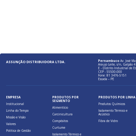
Pernambuco
Av. José Ma
ASSUNÇÃO DISTRIBUIDORA LTDA.
Araujo Leite, s/n, Galpão 4 
E - Distrito Industrial de E
CEP - 55500-000
Fone: 81 3476-5151
Escada – PE
EMPRESA
PRODUTOS POR
PRODUTOS POR LINHA
SEGMENTO
Institucional
Produtos Químicos
Alimentício
Linha do Tempo
Isolamento Térmico e
Carcinicultura
Acústico
Missão e Visão
Compósitos
Fibra de Vidro
Valores
Curtume
Politica de Gestão
Isolamento Térmico e