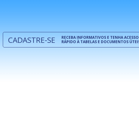
normas té
 e
um modelo
o
CADASTRE-SE
RECEBA INFORMATIVOS E TENHA ACESSO
RÁPIDO À TABELAS E DOCUMENTOS ÚTEI