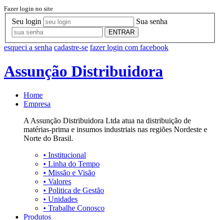
Fazer login no site
Seu login
Sua senha
ENTRAR
esqueci a senha
cadastre-se
fazer login com facebook
Assunção Distribuidora
Home
Empresa
A Assunção Distribuidora Ltda atua na distribuição de
matérias-prima e insumos industriais nas regiões Nordeste e
Norte do Brasil.
•
Institucional
•
Linha do Tempo
•
Missão e Visão
•
Valores
•
Politica de Gestão
•
Unidades
•
Trabalhe Conosco
Produtos