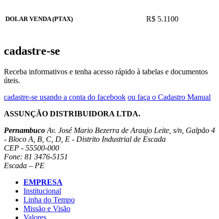
R$ 5.1100
DOLAR VENDA (PTAX)
cadastre-se
Receba informativos e tenha acesso rápido à tabelas e documentos
úteis.
cadastre-se usando a conta do facebook
ou faça o Cadastro Manual
ASSUNÇÃO DISTRIBUIDORA LTDA.
Pernambuco
Av. José Mario Bezerra de Araujo Leite, s/n, Galpão 4
- Bloco A, B, C, D, E - Distrito Industrial de Escada
CEP - 55500-000
Fone: 81 3476-5151
Escada – PE
EMPRESA
Institucional
Linha do Tempo
Missão e Visão
Valores