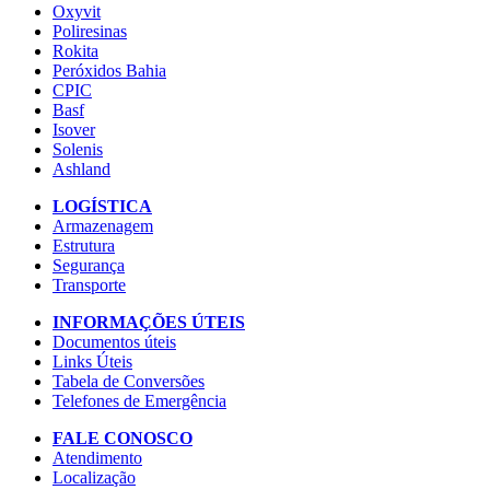
Oxyvit
Poliresinas
Rokita
Peróxidos Bahia
CPIC
Basf
Isover
Solenis
Ashland
LOGÍSTICA
Armazenagem
Estrutura
Segurança
Transporte
INFORMAÇÕES ÚTEIS
Documentos úteis
Links Úteis
Tabela de Conversões
Telefones de Emergência
FALE CONOSCO
Atendimento
Localização