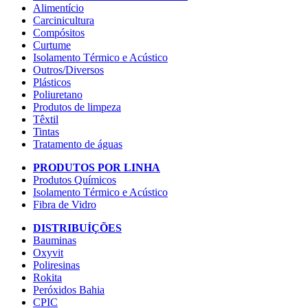
Alimentício
Carcinicultura
Compósitos
Curtume
Isolamento Térmico e Acústico
Outros/Diversos
Plásticos
Poliuretano
Produtos de limpeza
Têxtil
Tintas
Tratamento de águas
PRODUTOS POR LINHA
Produtos Químicos
Isolamento Térmico e Acústico
Fibra de Vidro
DISTRIBUÍÇÕES
Bauminas
Oxyvit
Poliresinas
Rokita
Peróxidos Bahia
CPIC