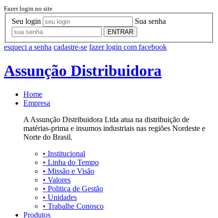
Fazer login no site
Seu login
Sua senha
ENTRAR
esqueci a senha
cadastre-se
fazer login com facebook
Assunção Distribuidora
Home
Empresa
A Assunção Distribuidora Ltda atua na distribuição de
matérias-prima e insumos industriais nas regiões Nordeste e
Norte do Brasil.
•
Institucional
•
Linha do Tempo
•
Missão e Visão
•
Valores
•
Politica de Gestão
•
Unidades
•
Trabalhe Conosco
Produtos