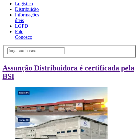
Logística
Distribuição
Informações
úteis
LGPD
Fale
Conosco
Assunção Distribuidora é certificada pela
BSI