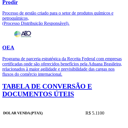
Prodir
Processo de gestão criado para o setor de produtos químicos e
petroquímicos,
(Processo Distribuição Responsável).
OEA
Programa de parceria estratégica da Receita Federal com empresas
certificadas onde são oferecidos benefícios pela Aduana Brasileira,
relacionados à maior agilidade e previsibilidade das cargas nos
fluxos do comércio internacional.
TABELA DE CONVERSÃO E
DOCUMENTOS ÚTEIS
R$ 5.1100
DOLAR VENDA (PTAX)