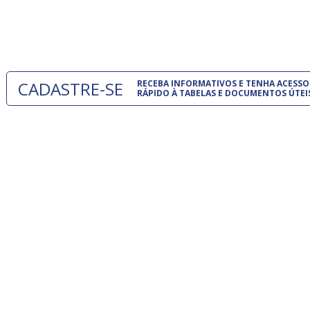
normas té
um modelo
CADASTRE-SE
RECEBA INFORMATIVOS E TENHA ACESSO
RÁPIDO À TABELAS E DOCUMENTOS ÚTEI