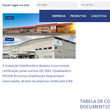
ASSUNÇÃO DISTRIBUIDORA É
Fazer login no site
CERTIFICADA PELA BSI
EMPRESA
PRODUTOS
LOGÍSTICA
A Assunção Distribuidora destaca a sua recente
certificação pelas normas ISO 9001 (Qualidade) e
PRODIR (Processo Distribuição Responsável –
Associquim), através da empresa certificadora BSI.
TABELA DE C
ISO 9001:
A Internat
DOCUMENTOS
Standardiz