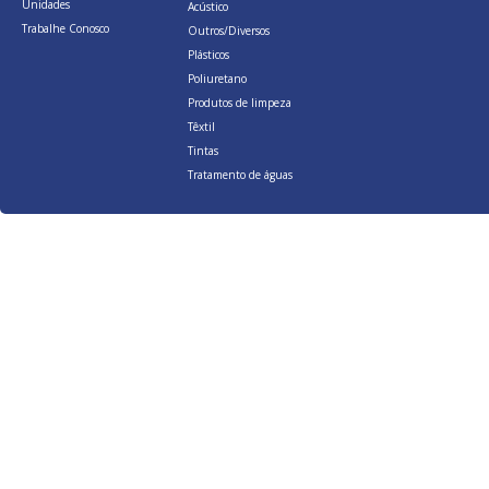
Unidades
Acústico
Trabalhe Conosco
Outros/Diversos
Plásticos
Poliuretano
Produtos de limpeza
Têxtil
Tintas
Tratamento de águas