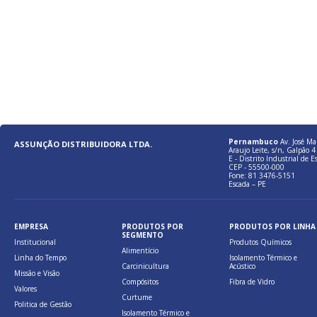
Pernambuco
Av. José Ma
ASSUNÇÃO DISTRIBUIDORA LTDA.
Araujo Leite, s/n, Galpão 4 
E - Distrito Industrial de E
CEP - 55500-000
Fone: 81 3476-5151
Escada – PE
EMPRESA
PRODUTOS POR
PRODUTOS POR LINHA
SEGMENTO
Institucional
Produtos Químicos
Alimentício
Linha do Tempo
Isolamento Térmico e
Carcinicultura
Acústico
Missão e Visão
Compósitos
Fibra de Vidro
Valores
Curtume
Politica de Gestão
Isolamento Térmico e