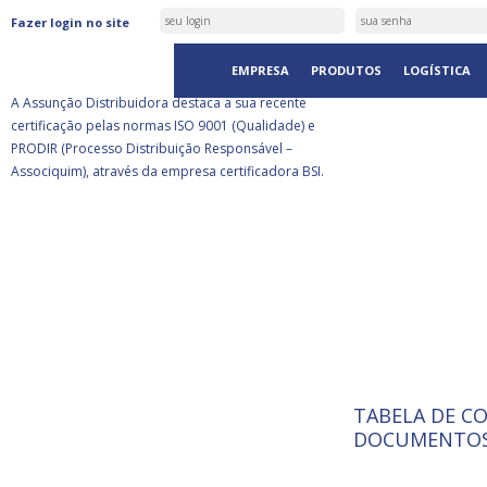
ASSUNÇÃO DISTRIBUIDORA É
Fazer login no site
CERTIFICADA PELA BSI
EMPRESA
PRODUTOS
LOGÍSTICA
A Assunção Distribuidora destaca a sua recente
certificação pelas normas ISO 9001 (Qualidade) e
PRODIR (Processo Distribuição Responsável –
Associquim), através da empresa certificadora BSI.
TABELA DE C
ISO 9001:
A Internat
DOCUMENTOS
Standardiz
normas té