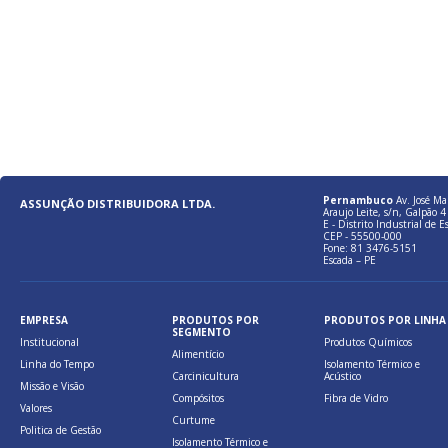
Pernambuco
Av. José Ma
ASSUNÇÃO DISTRIBUIDORA LTDA.
Araujo Leite, s/n, Galpão 4 
E - Distrito Industrial de E
CEP - 55500-000
Fone: 81 3476-5151
Escada – PE
EMPRESA
PRODUTOS POR
PRODUTOS POR LINHA
SEGMENTO
Institucional
Produtos Químicos
Alimentício
Linha do Tempo
Isolamento Térmico e
Carcinicultura
Acústico
Missão e Visão
Compósitos
Fibra de Vidro
Valores
Curtume
Politica de Gestão
Isolamento Térmico e