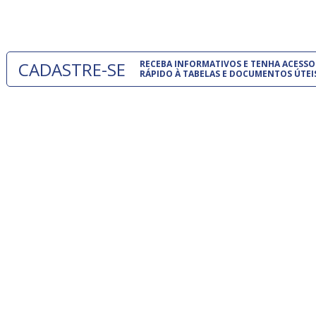
um modelo
CADASTRE-SE
RECEBA INFORMATIVOS E TENHA ACESSO
RÁPIDO À TABELAS E DOCUMENTOS ÚTEI