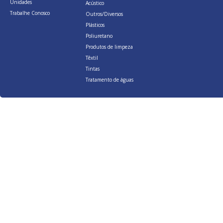
Unidades
Acústico
Trabalhe Conosco
Outros/Diversos
Plásticos
Poliuretano
Produtos de limpeza
Têxtil
Tintas
Tratamento de águas