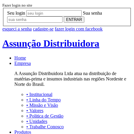
Fazer login no site
Seu login
Sua senha
ENTRAR
esqueci a senha
cadastre-se
fazer login com facebook
Assunção Distribuidora
Home
Empresa
A Assunção Distribuidora Ltda atua na distribuição de
matérias-prima e insumos industriais nas regiões Nordeste e
Norte do Brasil.
•
Institucional
•
Linha do Tempo
•
Missão e Visão
•
Valores
•
Politica de Gestão
•
Unidades
•
Trabalhe Conosco
Produtos