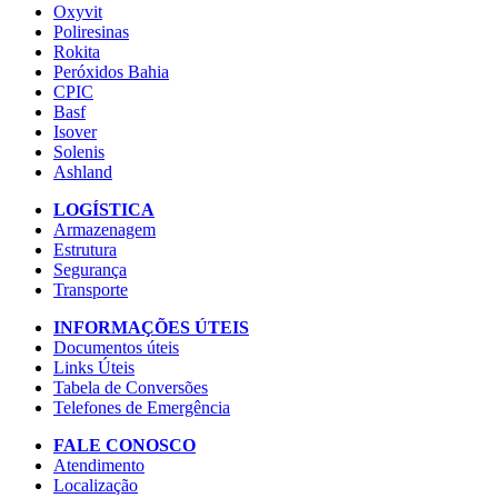
Oxyvit
Poliresinas
Rokita
Peróxidos Bahia
CPIC
Basf
Isover
Solenis
Ashland
LOGÍSTICA
Armazenagem
Estrutura
Segurança
Transporte
INFORMAÇÕES ÚTEIS
Documentos úteis
Links Úteis
Tabela de Conversões
Telefones de Emergência
FALE CONOSCO
Atendimento
Localização