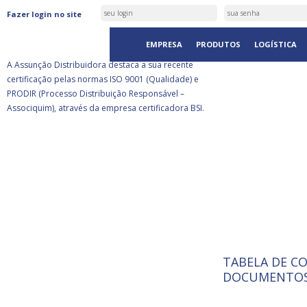
ASSUNÇÃO DISTRIBUIDORA É
Fazer login no site
CERTIFICADA PELA BSI
EMPRESA
PRODUTOS
LOGÍSTICA
A Assunção Distribuidora destaca a sua recente
certificação pelas normas ISO 9001 (Qualidade) e
PRODIR (Processo Distribuição Responsável –
Associquim), através da empresa certificadora BSI.
TABELA DE C
ISO 9001:
A Internat
DOCUMENTOS
Standardiz
normas té