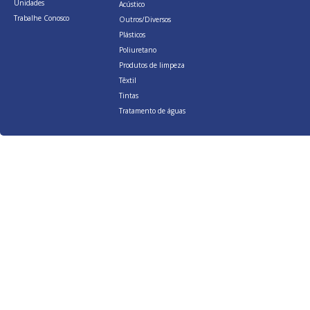
Unidades
Acústico
Trabalhe Conosco
Outros/Diversos
Plásticos
Poliuretano
Produtos de limpeza
Têxtil
Tintas
Tratamento de águas