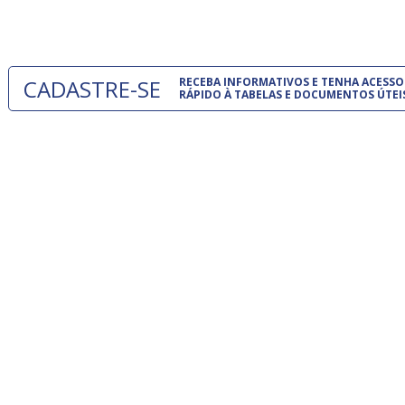
um modelo
CADASTRE-SE
RECEBA INFORMATIVOS E TENHA ACESSO
RÁPIDO À TABELAS E DOCUMENTOS ÚTEI