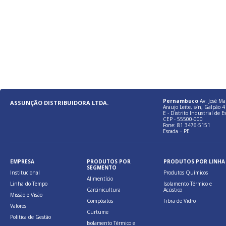
Pernambuco
Av. José Ma
ASSUNÇÃO DISTRIBUIDORA LTDA.
Araujo Leite, s/n, Galpão 4 
E - Distrito Industrial de E
CEP - 55500-000
Fone: 81 3476-5151
Escada – PE
EMPRESA
PRODUTOS POR
PRODUTOS POR LINHA
SEGMENTO
Institucional
Produtos Químicos
Alimentício
Linha do Tempo
Isolamento Térmico e
Carcinicultura
Acústico
Missão e Visão
Compósitos
Fibra de Vidro
Valores
Curtume
Politica de Gestão
Isolamento Térmico e