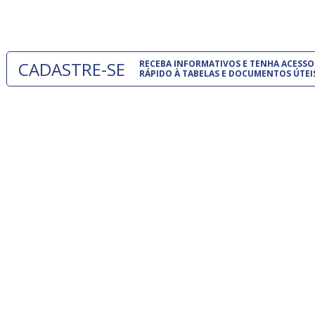
um modelo
CADASTRE-SE
RECEBA INFORMATIVOS E TENHA ACESSO
RÁPIDO À TABELAS E DOCUMENTOS ÚTEI