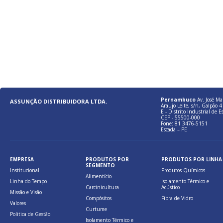
Pernambuco
Av. José Ma
ASSUNÇÃO DISTRIBUIDORA LTDA.
Araujo Leite, s/n, Galpão 4 
E - Distrito Industrial de E
CEP - 55500-000
Fone: 81 3476-5151
Escada – PE
EMPRESA
PRODUTOS POR
PRODUTOS POR LINHA
SEGMENTO
Institucional
Produtos Químicos
Alimentício
Linha do Tempo
Isolamento Térmico e
Carcinicultura
Acústico
Missão e Visão
Compósitos
Fibra de Vidro
Valores
Curtume
Politica de Gestão
Isolamento Térmico e