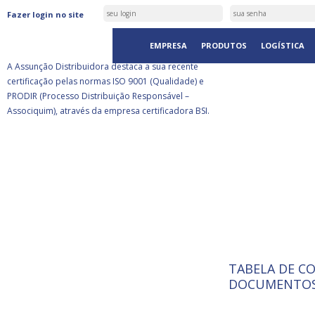
ASSUNÇÃO DISTRIBUIDORA É
Fazer login no site
CERTIFICADA PELA BSI
EMPRESA
PRODUTOS
LOGÍSTICA
A Assunção Distribuidora destaca a sua recente
certificação pelas normas ISO 9001 (Qualidade) e
PRODIR (Processo Distribuição Responsável –
Associquim), através da empresa certificadora BSI.
TABELA DE C
ISO 9001:
A Internat
DOCUMENTOS
Standardiz
normas té