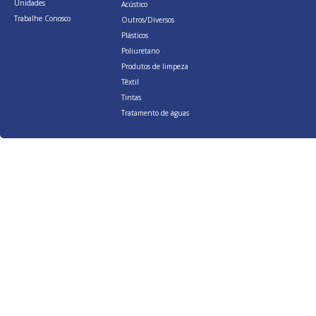
Unidades
Acústico
Trabalhe Conosco
Outros/Diversos
Plásticos
Poliuretano
Produtos de limpeza
Têxtil
Tintas
Tratamento de águas