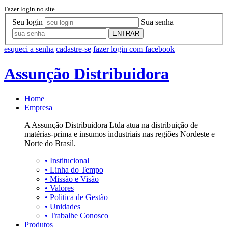
Fazer login no site
Seu login
Sua senha
ENTRAR
esqueci a senha
cadastre-se
fazer login com facebook
Assunção Distribuidora
Home
Empresa
A Assunção Distribuidora Ltda atua na distribuição de
matérias-prima e insumos industriais nas regiões Nordeste e
Norte do Brasil.
•
Institucional
•
Linha do Tempo
•
Missão e Visão
•
Valores
•
Politica de Gestão
•
Unidades
•
Trabalhe Conosco
Produtos