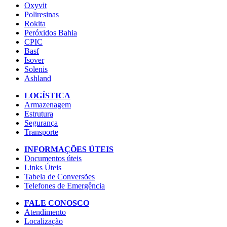
Oxyvit
Poliresinas
Rokita
Peróxidos Bahia
CPIC
Basf
Isover
Solenis
Ashland
LOGÍSTICA
Armazenagem
Estrutura
Segurança
Transporte
INFORMAÇÕES ÚTEIS
Documentos úteis
Links Úteis
Tabela de Conversões
Telefones de Emergência
FALE CONOSCO
Atendimento
Localização