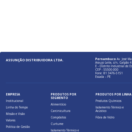
Pernambuco
Av. José Ma
ASSUNÇÃO DISTRIBUIDORA LTDA.
Araujo Leite, s/n, Galpão 4 
E - Distrito Industrial de E
CEP - 55500-000
Fone: 81 3476-5151
Escada – PE
EMPRESA
PRODUTOS POR
PRODUTOS POR LINHA
SEGMENTO
Institucional
Produtos Químicos
Alimentício
Linha do Tempo
Isolamento Térmico e
Carcinicultura
Acústico
Missão e Visão
Compósitos
Fibra de Vidro
Valores
Curtume
Politica de Gestão
Isolamento Térmico e