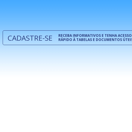
normas té
 e
um modelo
o
CADASTRE-SE
RECEBA INFORMATIVOS E TENHA ACESSO
RÁPIDO À TABELAS E DOCUMENTOS ÚTEI