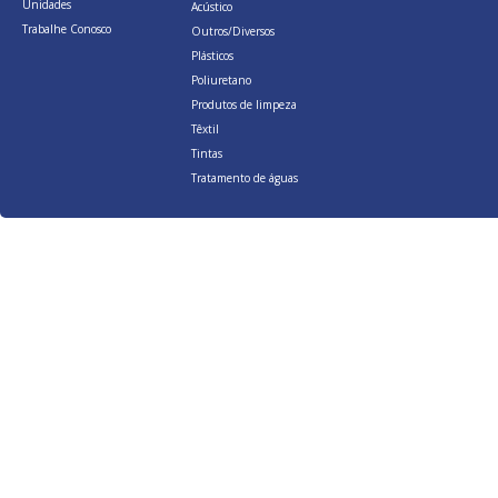
Unidades
Acústico
Trabalhe Conosco
Outros/Diversos
Plásticos
Poliuretano
Produtos de limpeza
Têxtil
Tintas
Tratamento de águas