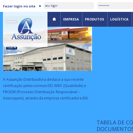
ASSUNÇÃO DISTRIBUIDORA É
Fazer login no site
CERTIFICADA PELA BSI
EMPRESA
PRODUTOS
LOGÍSTICA
A Assunção Distribuidora destaca a sua recente
certificação pelas normas ISO 9001 (Qualidade) e
PRODIR (Processo Distribuição Responsável –
Associquim), através da empresa certificadora BSI.
TABELA DE C
ISO 9001:
da
A Internat
DOCUMENTOS
Standardiz