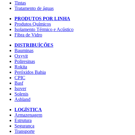
Tintas
Tratamento de águas
PRODUTOS POR LINHA
Produtos Químicos
Isolamento Térmico e Acústico
Fibra de Vidro
DISTRIBUÍÇÕES
Bauminas
Oxyvit
Poliresinas
Rokita
Peróxidos Bahia
CPIC
Basf
Isover
Solenis
Ashland
LOGÍSTICA
Armazenagem
Estrutura
Segurança
Transporte