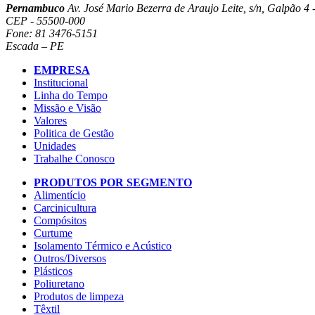
Pernambuco
Av. José Mario Bezerra de Araujo Leite, s/n, Galpão 4 -
CEP - 55500-000
Fone: 81 3476-5151
Escada – PE
EMPRESA
Institucional
Linha do Tempo
Missão e Visão
Valores
Politica de Gestão
Unidades
Trabalhe Conosco
PRODUTOS POR SEGMENTO
Alimentício
Carcinicultura
Compósitos
Curtume
Isolamento Térmico e Acústico
Outros/Diversos
Plásticos
Poliuretano
Produtos de limpeza
Têxtil