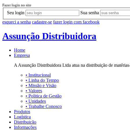
Fazer login no site
Seu login
Sua senha
esqueci a senha
cadastre-se
fazer login com facebook
Assunção Distribuidora
Home
Empresa
A Assunção Distribuidora Ltda atua na distribuição de matérias-
•
Institucional
•
Linha do Tempo
•
Missão e Visão
•
Valores
•
Politica de Gestão
•
Unidades
•
Trabalhe Conosco
Produtos
Logística
Distribuição
Informações