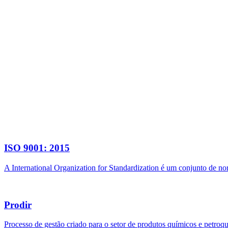
ISO 9001: 2015
A International Organization for Standardization é um conjunto de n
Prodir
Processo de gestão criado para o setor de produtos químicos e petroq