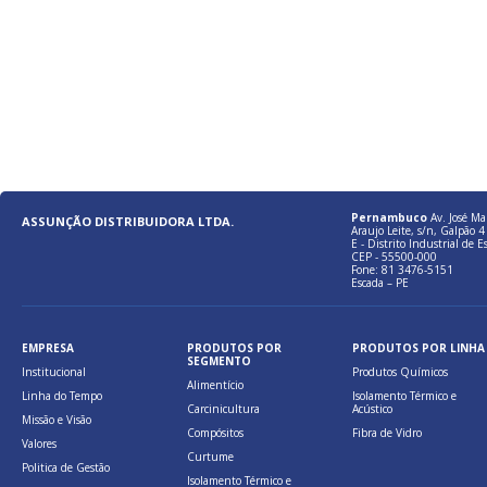
Pernambuco
Av. José Ma
ASSUNÇÃO DISTRIBUIDORA LTDA.
Araujo Leite, s/n, Galpão 4 
E - Distrito Industrial de E
CEP - 55500-000
Fone: 81 3476-5151
Escada – PE
EMPRESA
PRODUTOS POR
PRODUTOS POR LINHA
SEGMENTO
Institucional
Produtos Químicos
Alimentício
Linha do Tempo
Isolamento Térmico e
Carcinicultura
Acústico
Missão e Visão
Compósitos
Fibra de Vidro
Valores
Curtume
Politica de Gestão
Isolamento Térmico e