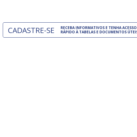
um modelo
CADASTRE-SE
RECEBA INFORMATIVOS E TENHA ACESSO
RÁPIDO À TABELAS E DOCUMENTOS ÚTEI