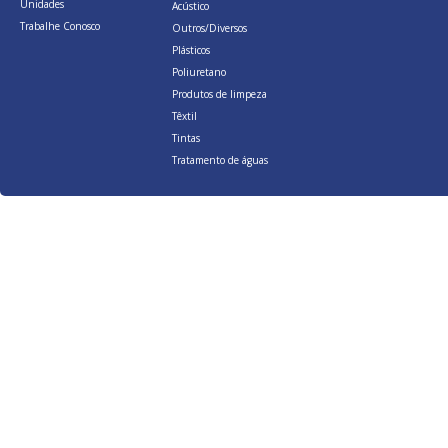
Unidades
Acústico
Trabalhe Conosco
Outros/Diversos
Plásticos
Poliuretano
Produtos de limpeza
Têxtil
Tintas
Tratamento de águas