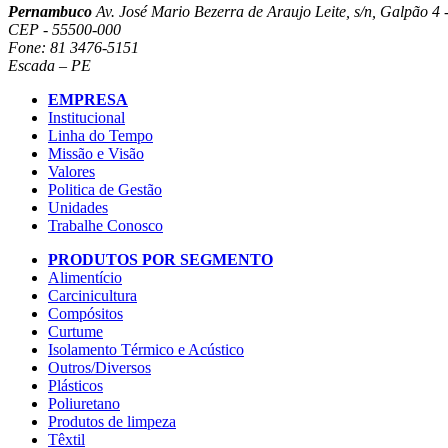
Pernambuco
Av. José Mario Bezerra de Araujo Leite, s/n, Galpão 4 -
CEP - 55500-000
Fone: 81 3476-5151
Escada – PE
EMPRESA
Institucional
Linha do Tempo
Missão e Visão
Valores
Politica de Gestão
Unidades
Trabalhe Conosco
PRODUTOS POR SEGMENTO
Alimentício
Carcinicultura
Compósitos
Curtume
Isolamento Térmico e Acústico
Outros/Diversos
Plásticos
Poliuretano
Produtos de limpeza
Têxtil