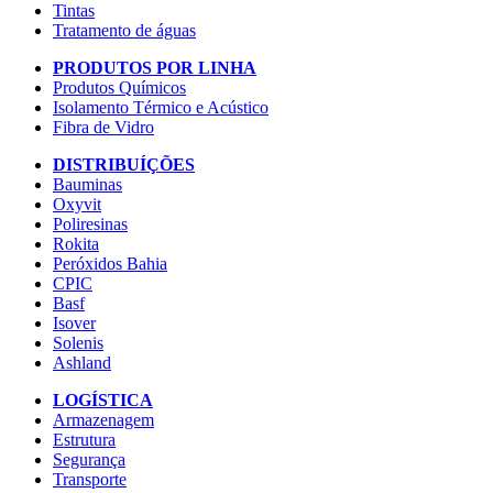
Tintas
Tratamento de águas
PRODUTOS POR LINHA
Produtos Químicos
Isolamento Térmico e Acústico
Fibra de Vidro
DISTRIBUÍÇÕES
Bauminas
Oxyvit
Poliresinas
Rokita
Peróxidos Bahia
CPIC
Basf
Isover
Solenis
Ashland
LOGÍSTICA
Armazenagem
Estrutura
Segurança
Transporte