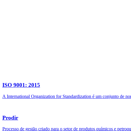
ISO 9001: 2015
A International Organization for Standardization é um conjunto de n
Prodir
Processo de gestão criado para o setor de produtos químicos e petroq