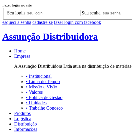
Fazer login no site
Seu login
Sua senha
esqueci a senha
cadastre-se
fazer login com facebook
Assunção Distribuidora
Home
Empresa
A Assunção Distribuidora Ltda atua na distribuição de matérias-
•
Institucional
•
Linha do Tempo
•
Missão e Visão
•
Valores
•
Politica de Gestão
•
Unidades
•
Trabalhe Conosco
Produtos
Logística
Distribuição
Informações