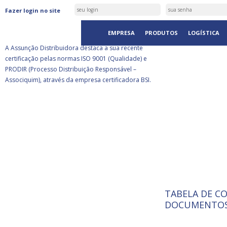
ASSUNÇÃO DISTRIBUIDORA É
Fazer login no site
CERTIFICADA PELA BSI
EMPRESA
PRODUTOS
LOGÍSTICA
A Assunção Distribuidora destaca a sua recente
certificação pelas normas ISO 9001 (Qualidade) e
PRODIR (Processo Distribuição Responsável –
Associquim), através da empresa certificadora BSI.
TABELA DE C
ISO 9001:
A Internat
DOCUMENTOS
Standardiz
normas té