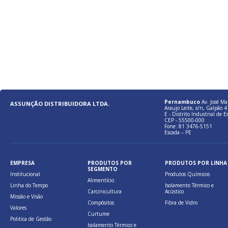
Pernambuco
Av. José Ma
ASSUNÇÃO DISTRIBUIDORA LTDA.
Araujo Leite, s/n, Galpão 4 
E - Distrito Industrial de E
CEP - 55500-000
Fone: 81 3476-5151
Escada – PE
EMPRESA
PRODUTOS POR
PRODUTOS POR LINHA
SEGMENTO
Institucional
Produtos Químicos
Alimentício
Linha do Tempo
Isolamento Térmico e
Carcinicultura
Acústico
Missão e Visão
Compósitos
Fibra de Vidro
Valores
Curtume
Politica de Gestão
Isolamento Térmico e