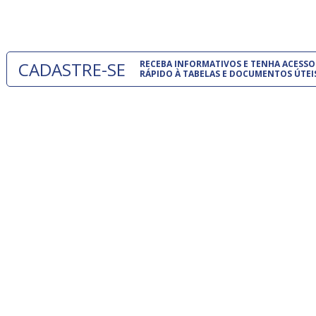
um modelo
CADASTRE-SE
RECEBA INFORMATIVOS E TENHA ACESSO
RÁPIDO À TABELAS E DOCUMENTOS ÚTEI