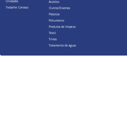
Unidades
Acústico
Trabalhe Conosco
Outros/Diversos
Plásticos
Poliuretano
Produtos de limpeza
Têxtil
Tintas
Tratamento de águas